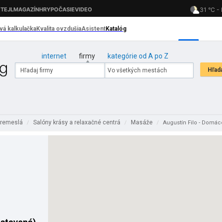
internet
firmy
kategórie od A po Z
 remeslá
Salóny krásy a relaxačné centrá
Masáže
/
/
/
Augustín Filo - Domá