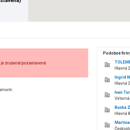
stavená)
Podobné firmy
TOLEMED
o je zrušená/pozastavená
Hlavná 2
Ingrid 
Hlavná 2
Šamorín
Ivan Tu
Veterná
Bunka Z
Hlavná 
Martina
Českosl