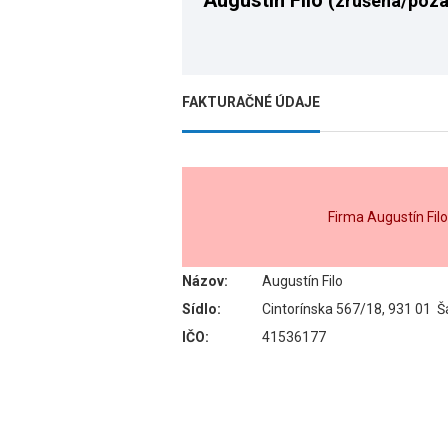
Augustín Filo
(zrušená/poza
FAKTURAČNÉ ÚDAJE
Firma Augustín Fil
Názov:
Augustín Filo
Sídlo:
Cintorínska 567/18, 931 01 
IČO:
41536177