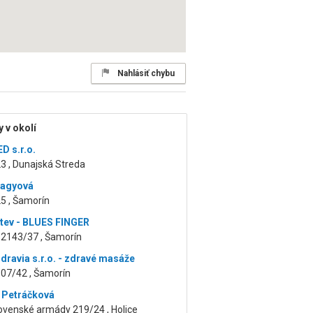
Nahlásiť chybu
 v okolí
 s.r.o.
3 , Dunajská Streda
Nagyová
5 , Šamorín
rtev - BLUES FINGER
 2143/37 , Šamorín
dravia s.r.o. - zdravé masáže
807/42 , Šamorín
 Petráčková
ovenské armády 219/24 , Holice