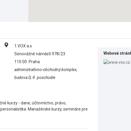
1.VOX a.s.
Webová strán
Senovážné náměstí 978/23
110 00
Praha
administratívno-obchodný komplex,
budova D, 4. poschodie
čné kurzy - dane, účtovníctvo, právo,
 personalistika. Manažérske kurzy, semináre pre