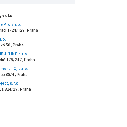
 v okolí
e Pro s.r.o.
ráci 1724/129 , Praha
r.o.
ká 50 , Praha
SULTING s.r.o.
ská 178/247 , Praha
ent TC, s.r.o.
ce 88/4 , Praha
ject, s.r.o.
va 824/29 , Praha