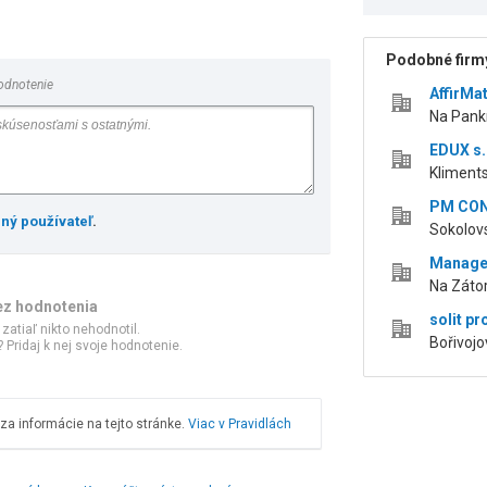
Podobné firmy
odnotenie
AffirMat
Na Pank
EDUX s.
Kliments
PM CON
ený používateľ
.
Sokolov
Managem
Na Zátor
ez hodnotenia
solit pro
 zatiaľ nikto nehodnotil.
Bořivojo
 Pridaj k nej svoje hodnotenie.
a informácie na tejto stránke.
Viac v Pravidlách