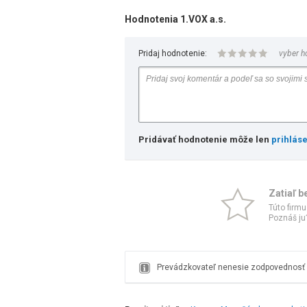
Hodnotenia 1.VOX a.s.
Pridaj hodnotenie:
vyber h
Pridávať hodnotenie môže len
prihlás
Zatiaľ b
Túto firmu
Poznáš ju?
Prevádzkovateľ nenesie zodpovednosť z