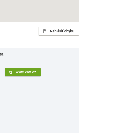
Nahlásiť chybu
ka
www.vox.cz