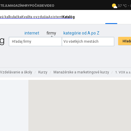
internet
firmy
kategórie od A po Z
Vzdelávanie a školy
Kurzy
Manažérske a marketingové kurzy
/
/
/
1. VOX a.s