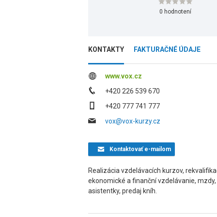
0 hodnotení
KONTAKTY
FAKTURAČNÉ ÚDAJE
www.vox.cz
+420 226 539 670
+420 777 741 777
vox@vox-kurzy.cz
Kontaktovať
e-mailom
Realizácia vzdelávacích kurzov, rekvalifika
ekonomické a finanční vzdelávanie, mzdy,
asistentky, predaj kníh.