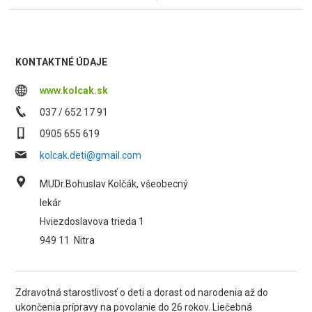
KONTAKTNÉ ÚDAJE
www.kolcak.sk
037 / 652 17 91
0905 655 619
kolcak.deti@gmail.com
MUDr.Bohuslav Kolčák, všeobecný
lekár
Hviezdoslavova trieda 1
949 11
Nitra
Zdravotná starostlivosť o deti a dorast od narodenia až do
ukončenia prípravy na povolanie do 26 rokov. Liečebná