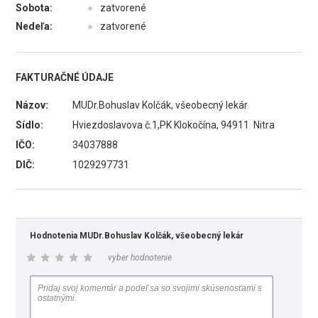
Sobota:
●
zatvorené
Nedeľa:
●
zatvorené
FAKTURAČNÉ ÚDAJE
Názov:
MUDr.Bohuslav Kolčák, všeobecný lekár
Sídlo:
Hviezdoslavova č.1,PK Klokočína, 94911 Nitra
IČO:
34037888
DIČ:
1029297731
Hodnotenia MUDr.Bohuslav Kolčák, všeobecný lekár
vyber hodnotenie