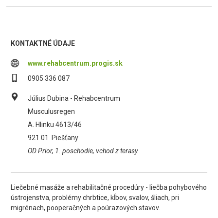
KONTAKTNÉ ÚDAJE
www.rehabcentrum.progis.sk
0905 336 087
Július Dubina - Rehabcentrum
Musculusregen
A. Hlinku 4613/46
921 01
Piešťany
OD Prior, 1. poschodie, vchod z terasy.
Liečebné masáže a rehabilitačné procedúry - liečba pohybového
ústrojenstva, problémy chrbtice, kĺbov, svalov, šliach, pri
migrénach, pooperačných a poúrazových stavov.