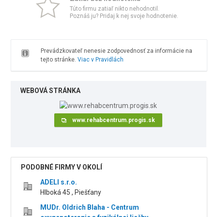
Túto firmu zatiaľ nikto nehodnotil.
Poznáš ju? Pridaj k nej svoje hodnotenie.
Prevádzkovateľ nenesie zodpovednosť za informácie na
tejto stránke.
Viac v Pravidlách
WEBOVÁ STRÁNKA
www.rehabcentrum.progis.sk
PODOBNÉ FIRMY V OKOLÍ
ADELI s.r.o.
Hlboká 45 , Piešťany
MUDr. Oldrich Blaha - Centrum