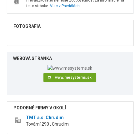
Prevádzkovateľ nenesie zodpovednosť za informácie na
tejto stránke.
Viac v Pravidlách
FOTOGRAFIA
WEBOVÁ STRÁNKA
www.mesystems.sk
PODOBNÉ FIRMY V OKOLÍ
TMT a.s. Chrudim
Tovární 290 , Chrudim