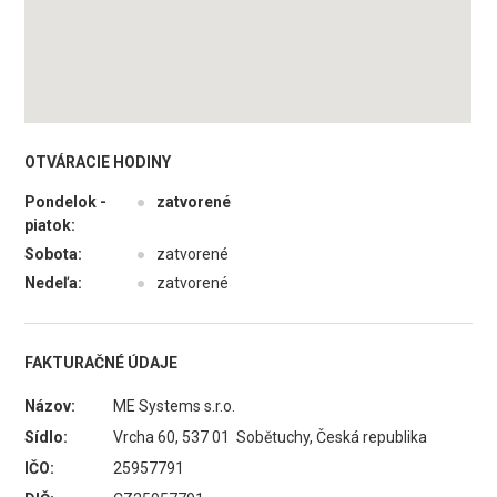
OTVÁRACIE HODINY
Pondelok -
●
zatvorené
piatok:
Sobota:
●
zatvorené
Nedeľa:
●
zatvorené
FAKTURAČNÉ ÚDAJE
Názov:
ME Systems s.r.o.
Sídlo:
Vrcha 60, 537 01 Sobětuchy, Česká republika
IČO:
25957791