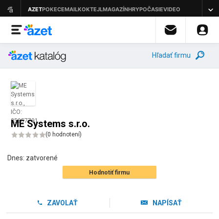
Hľadať firmu
ME Systems s.r.o.
(
0 hodnotení
)
Dnes:
zatvorené
Hodnotiť firmu
ZAVOLAŤ
NAPÍSAŤ