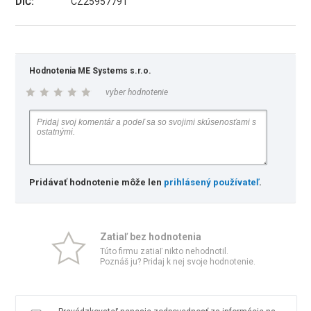
DIČ:
CZ25957791
Hodnotenia ME Systems s.r.o.
vyber hodnotenie
Pridávať hodnotenie môže len
prihlásený používateľ
.
Zatiaľ bez hodnotenia
Túto firmu zatiaľ nikto nehodnotil.
Poznáš ju? Pridaj k nej svoje hodnotenie.