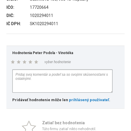
IČO:
17720664
DIČ:
1020294011
IČ DPH:
SK1020294011
Hodnotenia Peter Podola - Vinotéka
vyber hodnotenie
Pridávať hodnotenie môže len
prihlásený používateľ
.
Zatiaľ bez hodnotenia
Túto firmu zatiaľ nikto nehodnotil.