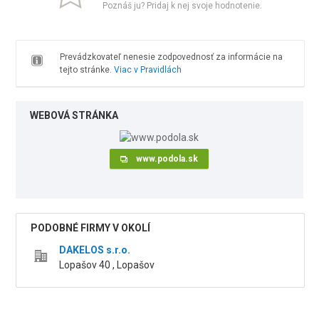
Poznáš ju? Pridaj k nej svoje hodnotenie.
Prevádzkovateľ nenesie zodpovednosť za informácie na
tejto stránke.
Viac v Pravidlách
WEBOVÁ STRÁNKA
www.podola.sk
PODOBNÉ FIRMY V OKOLÍ
DAKELOS s.r.o.
Lopašov 40 , Lopašov