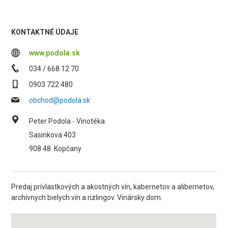
KONTAKTNÉ ÚDAJE
www.podola.sk
034 / 668 12 70
0903 722 480
obchod@podola.sk
Peter Podola - Vinotéka
Sasinkova 403
908 48
Kopčany
Predaj prívlastkových a akostných vín, kabernetov a alibernetov,
archívnych bielych vín a rizlingov. Vinársky dom.