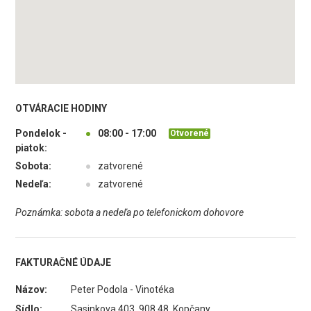
OTVÁRACIE HODINY
Pondelok -
●
08:00 - 17:00
Otvorené
piatok:
Sobota:
●
zatvorené
Nedeľa:
●
zatvorené
Poznámka: sobota a nedeľa po telefonickom dohovore
FAKTURAČNÉ ÚDAJE
Názov:
Peter Podola - Vinotéka
Sídlo:
Sasinkova 403, 908 48 Kopčany