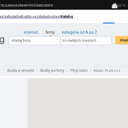
internet
firmy
kategórie od A po Z
Služby a remeslá
Služby pre firmy
Pitný režim
/
/
/
AQUA - PLUS s.r.o.