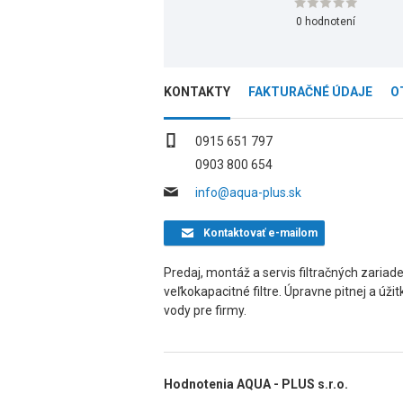
0 hodnotení
KONTAKTY
FAKTURAČNÉ ÚDAJE
O
0915 651 797
0903 800 654
info@aqua-plus.sk
Kontaktovať
e-mailom
Predaj, montáž a servis filtračných zaria
veľkokapacitné filtre. Úpravne pitnej a úži
vody pre firmy.
Hodnotenia AQUA - PLUS s.r.o.