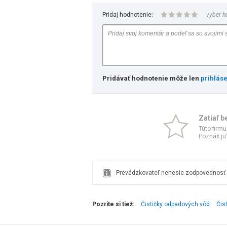
Pridaj hodnotenie:
vyber h
Pridávať hodnotenie môže len
prihlás
Zatiaľ b
Túto firmu
Poznáš ju?
Prevádzkovateľ nenesie zodpovednosť z
Pozrite si tiež:
Čističky odpadových vôd
Čis