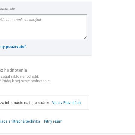
odnotenie
ený používateľ
.
ez hodnotenia
 zatiaľ nikto nehodnotil.
 Pridaj k nej svoje hodnotenie.
a informácie na tejto stránke.
Viac v Pravidlách
tiaca a filtračná technika
Pitný režim