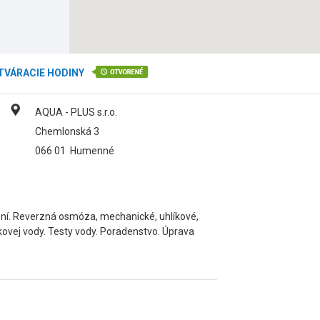
TVÁRACIE HODINY
AQUA - PLUS s.r.o.
Chemlonská 3
066 01
Humenné
dení. Reverzná osmóza, mechanické, uhlíkové,
tkovej vody. Testy vody. Poradenstvo. Úprava