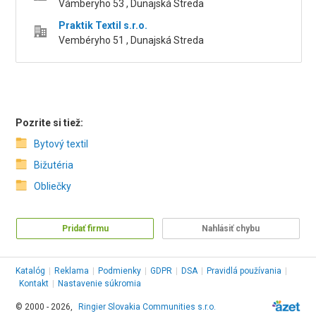
Vámberyho 53 , Dunajská Streda
Praktik Textil s.r.o.
Vembéryho 51 , Dunajská Streda
Pozrite si tiež:
Bytový textil
Bižutéria
Obliečky
Pridať firmu
Nahlásiť chybu
Katalóg
|
Reklama
|
Podmienky
|
GDPR
|
DSA
|
Pravidlá používania
|
Kontakt
|
Nastavenie súkromia
© 2000 - 2026,
Ringier Slovakia Communities s.r.o.