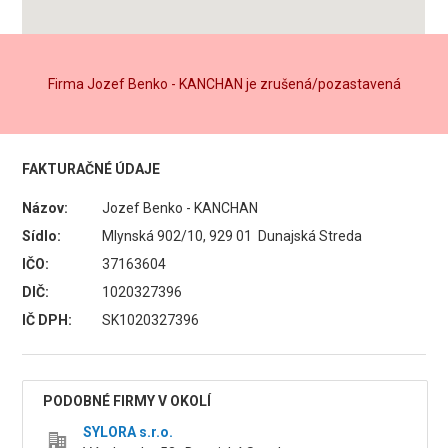
Firma Jozef Benko - KANCHAN je zrušená/pozastavená
FAKTURAČNÉ ÚDAJE
Názov:
Jozef Benko - KANCHAN
Sídlo:
Mlynská 902/10, 929 01 Dunajská Streda
IČO:
37163604
DIČ:
1020327396
IČ DPH:
SK1020327396
PODOBNÉ FIRMY V OKOLÍ
SYLORA s.r.o.