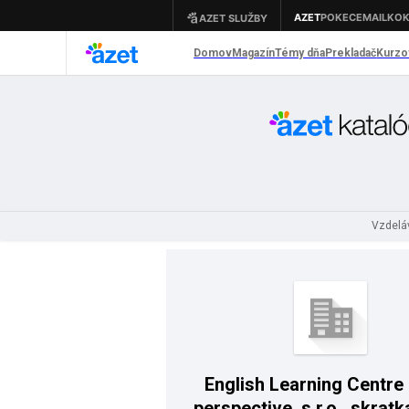
Vzdelá
English Learning Centre
perspective, s.r.o., skratk