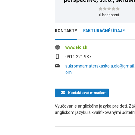
New perspective, s.r.
0 hodnotení
KONTAKTY
FAKTURAČNÉ ÚDAJE
www.elc.sk
0911 221 937
sukromnamaterskaskola.elc@gmail.
om
Kontaktovať
e-mailom
Vyučovanie anglického jazyka pre deti. Z
anglickom jazyku s kvalifikovanými učiteľmi