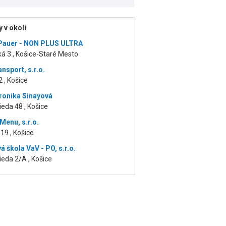
 v okolí
Pauer - NON PLUS ULTRA
á 3 , Košice-Staré Mesto
nsport, s.r.o.
2 , Košice
ronika Sinayová
ieda 48 , Košice
Menu, s.r.o.
19 , Košice
 škola VaV - PO, s.r.o.
ieda 2/A , Košice