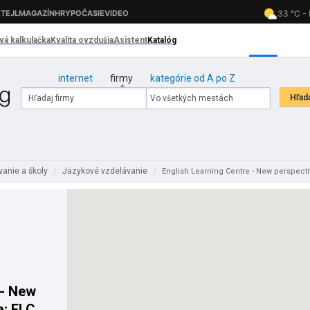
internet
firmy
kategórie od A po Z
vanie a školy
Jazykové vzdelávanie
/
/
English Learning Centre - New perspective
 - New
a: ELC -