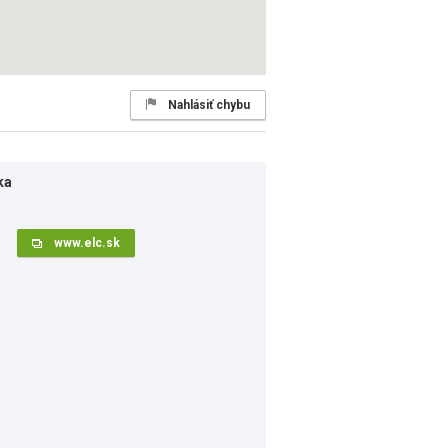
Nahlásiť chybu
ka
www.elc.sk