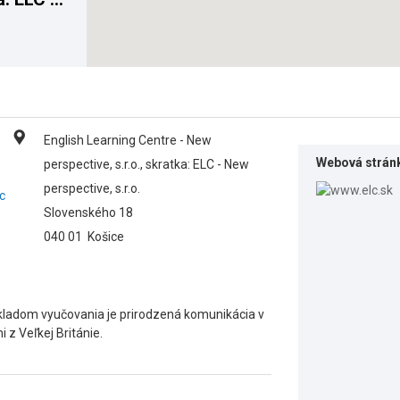
o.
English Learning Centre - New
Webová strán
perspective, s.r.o., skratka: ELC - New
perspective, s.r.o.
c
Slovenského 18
040 01
Košice
ákladom vyučovania je prirodzená komunikácia v
 z Veľkej Británie.