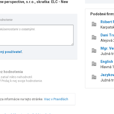
w perspective, s.r.o., skratka: ELC - New
Podobné firmy
odnotenie
Róbert 
Karpatsk
Dani Tra
Alejová 
Mgr. Ve
ený používateľ
.
Južná tr
English 
Hlavná 1
ez hodnotenia
Jazyková
 zatiaľ nikto nehodnotil.
Južná tr
 Pridaj k nej svoje hodnotenie.
a informácie na tejto stránke.
Viac v Pravidlách