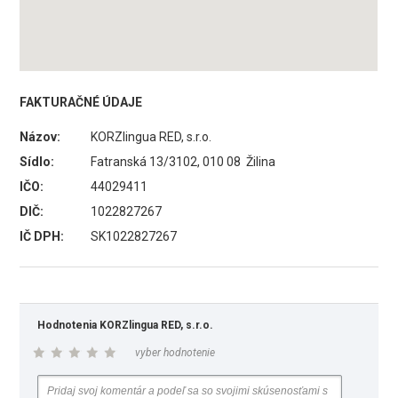
FAKTURAČNÉ ÚDAJE
Názov:
KORZlingua RED, s.r.o.
Sídlo:
Fatranská 13/3102, 010 08 Žilina
IČO:
44029411
DIČ:
1022827267
IČ DPH:
SK1022827267
Hodnotenia KORZlingua RED, s.r.o.
vyber hodnotenie