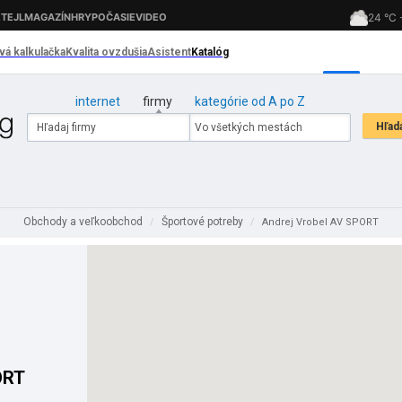
internet
firmy
kategórie od A po Z
Obchody a veľkoobchod
Športové potreby
/
/
Andrej Vrobel AV SPORT
ORT