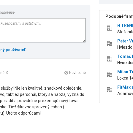
odnotenie
Podobné firmy
H TREND
Štefani
Peter V
Hviezdo
ený používateľ
.
Tomáš L
Hviezdo
Milan T
čné:
0
Nevhodné
Lokca 14
FitMax s
služby! Nie len kvalitné, značkové oblečenie,
Adamovk
vo, taktiež personál, ktorý sa naozaj vyzná do
 poradiť a pravidelne prezentujú nový tovar
ánke. Tiež šikovne spravený eshop (
ru). Určite odporúčam!