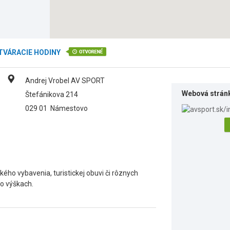
TVÁRACIE HODINY
Andrej Vrobel AV SPORT
Webová strán
Štefánikova 214
029 01
Námestovo
ého vybavenia, turistickej obuvi či rôznych
vo výškach.