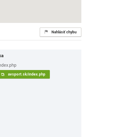
Nahlásiť chybu
ka
avsport.sk/index.php