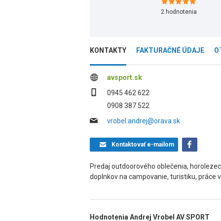
2
hodnotenia
KONTAKTY
FAKTURAČNÉ ÚDAJE
O
avsport.sk
0945 462 622
0908 387 522
vrobel.andrej@orava.sk
Kontaktovať
e-mailom
Predaj outdoorového oblečenia, horolezeck
doplnkov na campovanie, turistiku, práce 
Hodnotenia Andrej Vrobel AV SPORT