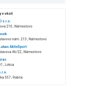
 v okolí
 s.r.o.
kova 210 , Námestovo
asek
slavovo nám. 213 , Námestovo
ubas AktivSport
slavova 46/22 , Námestovo
urac
1 , Lokca
.r.o.
a 557 , Rabča