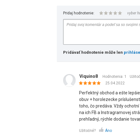
Pridaj hodnotenie:
vyber h
Pridávať hodnotenie môže len
prihlás
Viquino8
Hodnotenia: 1
Užito
25.04.2022
Perfektný obchod a ešte lepšie 
obuv + horolezecke príslušenst
toho, čo predáva. Vždy ochotní
na ich FB a Instragramovej str
prehľadný, rýchle dodanie tova
Užitočné?
Áno