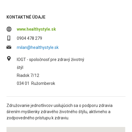
KONTAKTNÉ ÚDAJE
www.healthystyle.sk
0904 478 279
milan@healthystyle.sk
IOGT - spoločnosť pre zdravý životný
štýl
Riadok 7/12
034 01
Ružomberok
Združovanie jednotlivcov usilujúcich sa o podporu zdravia
šírením myšlienky zdravého životného štýlu, aktívneho a
zodpovedného prístupu k zdraviu.