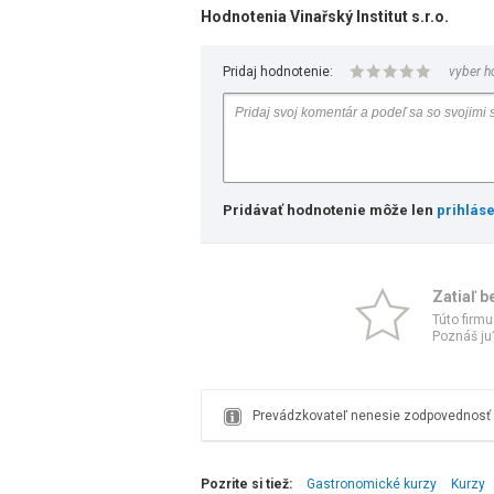
Hodnotenia Vinařský Institut s.r.o.
Pridaj hodnotenie:
vyber h
Pridávať hodnotenie môže len
prihlás
Zatiaľ b
Túto firmu
Poznáš ju?
Prevádzkovateľ nenesie zodpovednosť z
Pozrite si tiež:
Gastronomické kurzy
Kurzy