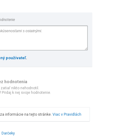
odnotenie
ený používateľ
.
ez hodnotenia
 zatiaľ nikto nehodnotil.
 Pridaj k nej svoje hodnotenie.
a informácie na tejto stránke.
Viac v Pravidlách
Darčeky