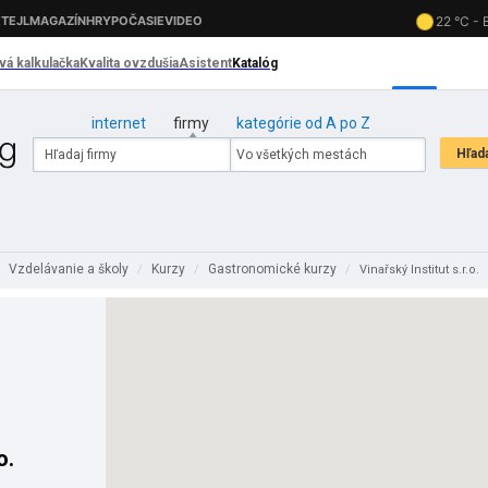
internet
firmy
kategórie od A po Z
Vzdelávanie a školy
Kurzy
Gastronomické kurzy
/
/
/
Vinařský Institut s.r.o.
o.