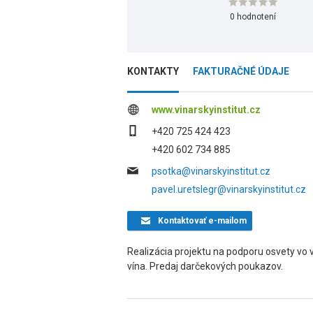
0 hodnotení
KONTAKTY
FAKTURAČNÉ ÚDAJE
www.vinarskyinstitut.cz
+420 725 424 423
+420 602 734 885
psotka@vinarskyinstitut.cz
pavel.uretslegr@vinarskyinstitut.cz
Kontaktovať
e-mailom
Realizácia projektu na podporu osvety vo v
vína. Predaj darčekových poukazov.