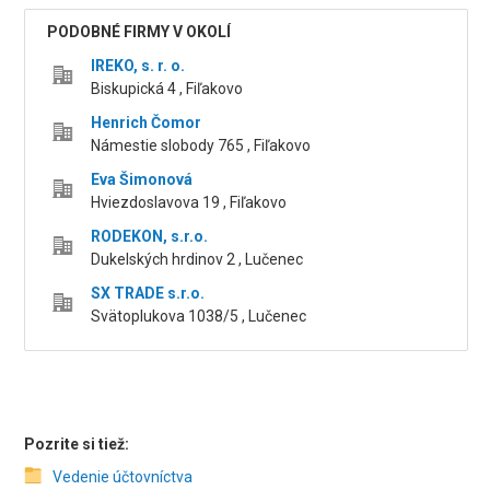
PODOBNÉ FIRMY V OKOLÍ
IREKO, s. r. o.
Biskupická 4 , Fiľakovo
Henrich Čomor
Námestie slobody 765 , Fiľakovo
Eva Šimonová
Hviezdoslavova 19 , Fiľakovo
RODEKON, s.r.o.
Dukelských hrdinov 2 , Lučenec
SX TRADE s.r.o.
Svätoplukova 1038/5 , Lučenec
Pozrite si tiež:
Vedenie účtovníctva