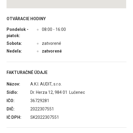
OTVÁRACIE HODINY
Pondelok -
●
08:00 - 16:00
piatok:
Sobota:
●
zatvorené
Nedeľa:
●
zatvorené
FAKTURAČNÉ ÚDAJE
Názov:
A.K.I. AUDIT, s.r.o.
Sídlo:
Dr. Herza 12, 984 01 Lučenec
IČO:
36729281
DIČ:
2022307551
IČ DPH:
SK2022307551