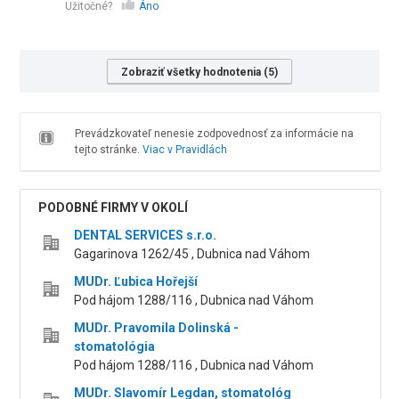
Užitočné?
Áno
Zobraziť všetky hodnotenia (5)
Prevádzkovateľ nenesie zodpovednosť za informácie na
tejto stránke.
Viac v Pravidlách
PODOBNÉ FIRMY V OKOLÍ
DENTAL SERVICES s.r.o.
Gagarinova 1262/45 , Dubnica nad Váhom
MUDr. Ľubica Hořejší
Pod hájom 1288/116 , Dubnica nad Váhom
MUDr. Pravomila Dolinská -
stomatológia
Pod hájom 1288/116 , Dubnica nad Váhom
MUDr. Slavomír Legdan, stomatológ