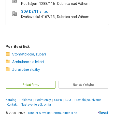
Pod hájom 1288/116 , Dubnica nad Váhom
SOA DENT s.r.o.
Kvašovecká 4167/13 , Dubnica nad Váhom
Pozrite si tiež:
Stomatológia, zubári
Ambulancie a lekári
Zdravotné služby
Pridať firmu
Nahlásiť chybu
Katalóg
|
Reklama
|
Podmienky
|
GDPR
|
DSA
|
Pravidlá používania
|
Kontakt
|
Nastavenie súkromia
© 2000 - 2026,
Ringier Slovakia Communities s.r.o.