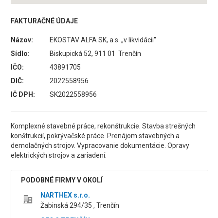
FAKTURAČNÉ ÚDAJE
Názov:
EKOSTAV ALFA SK, a.s. „v likvidácii"
Sídlo:
Biskupická 52, 911 01 Trenčín
IČO:
43891705
DIČ:
2022558956
IČ DPH:
SK2022558956
Komplexné stavebné práce, rekonštrukcie. Stavba strešných
konštrukcií, pokrývačské práce. Prenájom stavebných a
demolačných strojov. Vypracovanie dokumentácie. Opravy
elektrických strojov a zariadení.
PODOBNÉ FIRMY V OKOLÍ
NARTHEX s.r.o.
Žabinská 294/35 , Trenčín