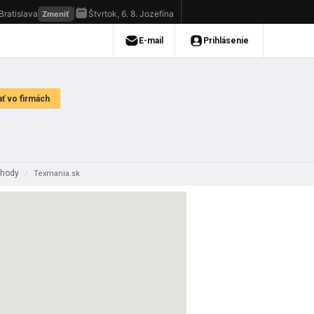
bchody
/
Texmania.sk