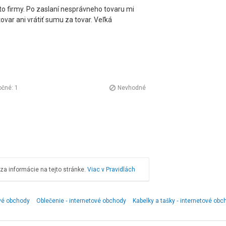
o firmy. Po zaslaní nesprávneho tovaru mi
ovar ani vrátiť sumu za tovar. Veľká
očné:
1
Nevhodné
a informácie na tejto stránke.
Viac v Pravidlách
ové obchody
Oblečenie ‑ internetové obchody
Kabelky a tašky ‑ internetové obc