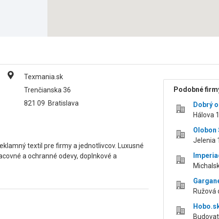
Texmania.sk
Podobné firmy
Trenčianska 36
821 09
Bratislava
Dobrý ob
Hálova 1
Olobon S
Jelenia 
eklamný textil pre firmy a jednotlivcov. Luxusné
Imperia
pracovné a ochranné odevy, doplnkové a
Michalsk
Garganel
Ružová d
Hobo.s
Budovate