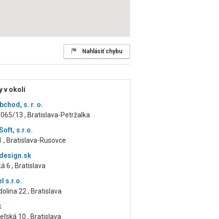
Nahlásiť chybu
 v okolí
chod, s. r. o.
065/13 , Bratislava-Petržalka
oft, s.r.o.
1 , Bratislava-Rusovce
design.sk
á 6 , Bratislava
 s.r.o.
olina 22 , Bratislava
k
ľská 10 , Bratislava