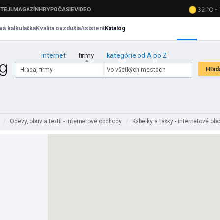
internet
firmy
kategórie od A po Z
y
Odevy, obuv a textil - internetové obchody
Kabelky a tašky - internetové o
/
/