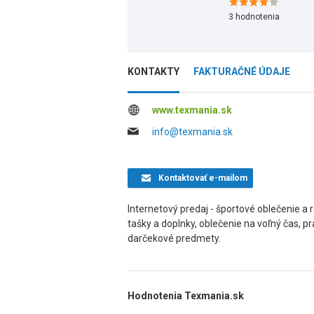
3
hodnotenia
KONTAKTY
FAKTURAČNÉ ÚDAJE
www.texmania.sk
info@texmania.sk
Kontaktovať
e-mailom
Internetový predaj - športové oblečenie a r
tašky a doplnky, oblečenie na voľný čas, 
darčekové predmety.
Hodnotenia Texmania.sk