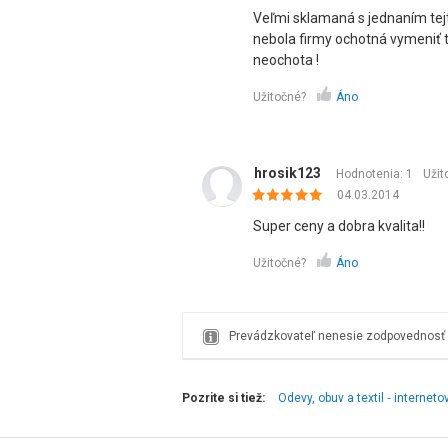
Veľmi sklamaná s jednaním tejt
nebola firmy ochotná vymeniť t
neochota !
Užitočné?
Áno
hrosik123
Hodnotenia: 1
Užit
04.03.2014
Super ceny a dobra kvalita!!
Užitočné?
Áno
Prevádzkovateľ nenesie zodpovednosť z
Pozrite si tiež:
Odevy, obuv a textil ‑ internet