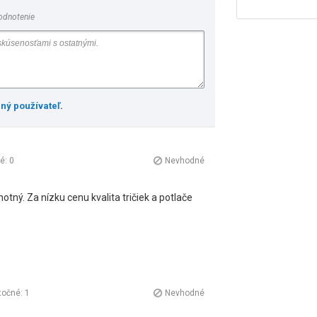
odnotenie
ený používateľ
.
né:
0
Nevhodné
otný. Za nízku cenu kvalita tričiek a potlače
točné:
1
Nevhodné