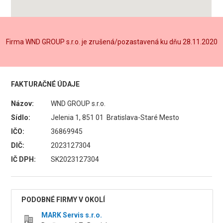
Firma WND GROUP s.r.o. je zrušená/pozastavená ku dňu 28.11.2020
FAKTURAČNÉ ÚDAJE
Názov:
WND GROUP s.r.o.
Sídlo:
Jelenia 1, 851 01 Bratislava-Staré Mesto
IČO:
36869945
DIČ:
2023127304
IČ DPH:
SK2023127304
PODOBNÉ FIRMY V OKOLÍ
MARK Servis s.r.o.