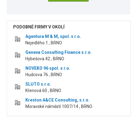
PODOBNÉ FIRMY V OKOLÍ
Agentura M & M, spol. s r.o.
Nejedlého 1 , BRNO
Geneva Consulting Finance s.r.o.
Hybešova 42 , BRNO
NOVEKO 96 spol. s r.o.
Hudcova 76 , BRNO
SLUTO s.r.o.
Křenová 60 , BRNO
Kreston A&CE Consulting, s.r.o.
Moravské náměstí 1007/14 , BRNO