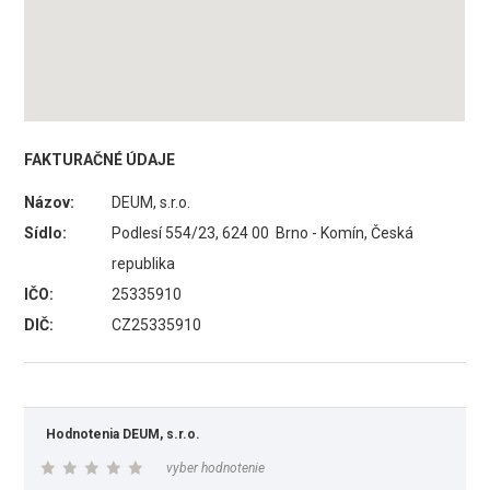
FAKTURAČNÉ ÚDAJE
Názov:
DEUM, s.r.o.
Sídlo:
Podlesí 554/23, 624 00 Brno - Komín, Česká
republika
IČO:
25335910
DIČ:
CZ25335910
Hodnotenia DEUM, s.r.o.
vyber hodnotenie