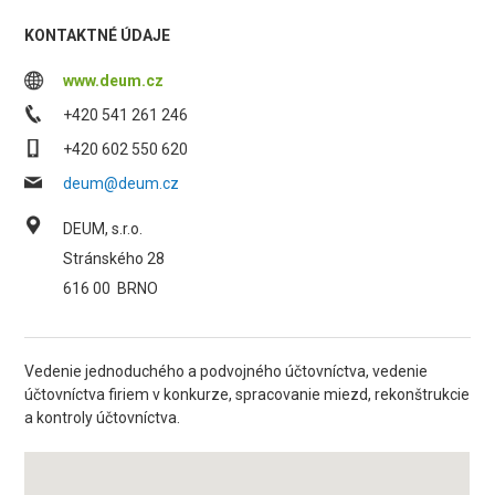
KONTAKTNÉ ÚDAJE
www.deum.cz
+420 541 261 246
+420 602 550 620
deum@deum.cz
DEUM, s.r.o.
Stránského 28
616 00
BRNO
Vedenie jednoduchého a podvojného účtovníctva, vedenie
účtovníctva firiem v konkurze, spracovanie miezd, rekonštrukcie
a kontroly účtovníctva.