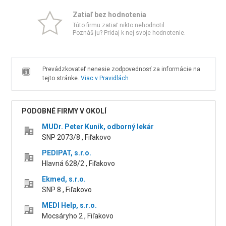
Zatiaľ bez hodnotenia
Túto firmu zatiaľ nikto nehodnotil.
Poznáš ju? Pridaj k nej svoje hodnotenie.
Prevádzkovateľ nenesie zodpovednosť za informácie na
tejto stránke.
Viac v Pravidlách
PODOBNÉ FIRMY V OKOLÍ
MUDr. Peter Kuník, odborný lekár
SNP 2073/8 , Fiľakovo
PEDIPAT, s.r.o.
Hlavná 628/2 , Fiľakovo
Ekmed, s.r.o.
SNP 8 , Fiľakovo
MEDI Help, s.r.o.
Mocsáryho 2 , Fiľakovo