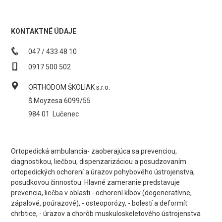
KONTAKTNÉ ÚDAJE
047 / 433 48 10
0917 500 502
ORTHODOM ŠKOLIAK s.r.o.
Š.Moyzesa 6099/55
984 01
Lučenec
Ortopedická ambulancia- zaoberajúca sa prevenciou,
diagnostikou, liečbou, dispenzarizáciou a posudzovaním
ortopedických ochorení a úrazov pohybového ústrojenstva,
posudkovou činnosťou. Hlavné zameranie predstavuje
prevencia, liečba v oblasti - ochorení kĺbov (degeneratívne,
zápalové, poúrazové), - osteoporózy, - bolestí a deformít
chrbtice, - úrazov a chorôb muskuloskeletového ústrojenstva