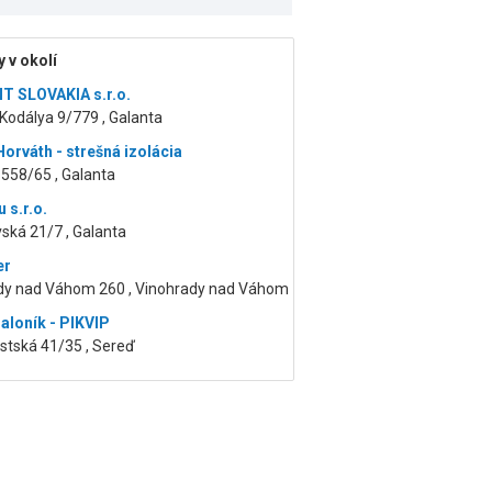
 v okolí
 SLOVAKIA s.r.o.
Kodálya 9/779 , Galanta
Horváth - strešná izolácia
558/65 , Galanta
 s.r.o.
vská 21/7 , Galanta
er
dy nad Váhom 260 , Vinohrady nad Váhom
Baloník - PIKVIP
tská 41/35 , Sereď