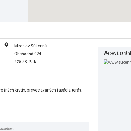
Miroslav Súkenník
Webová strán
Obchodná 924
925 53
Pata
ešných krytín, prevetrávaných fasád a terás.
odnotenie