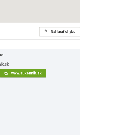
Nahlásiť chybu
ka
www.sukennik.sk