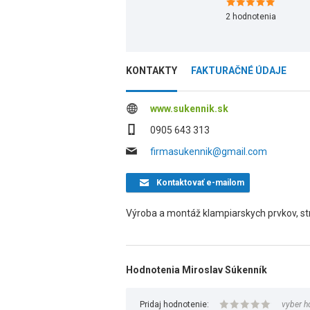
2
hodnotenia
KONTAKTY
FAKTURAČNÉ ÚDAJE
www.sukennik.sk
0905 643 313
firmasukennik@gmail.com
Kontaktovať
e-mailom
Výroba a montáž klampiarskych prvkov, str
Hodnotenia Miroslav Súkenník
Pridaj hodnotenie:
vyber h