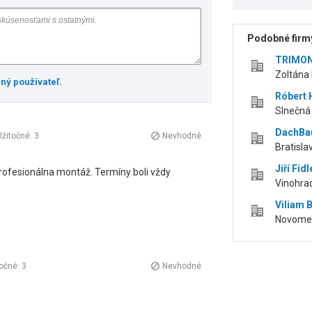
Podobné firmy
TRIMONT
Zoltána 
ený používateľ
.
Róbert 
Slnečná 
DachBau
Užitočné:
3
Nevhodné
Bratisla
Jiří Fidl
profesionálna montáž. Termíny boli vždy
Vinohra
Viliam 
Novomes
točné:
3
Nevhodné