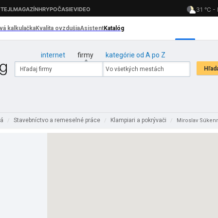
internet
firmy
kategórie od A po Z
lá
Stavebníctvo a remeselné práce
Klampiari a pokrývači
/
/
/
Miroslav Súkenn