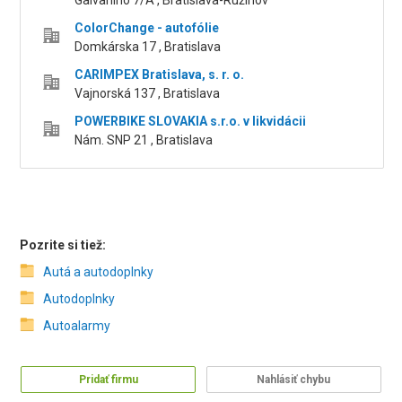
Galvaniho 7/A , Bratislava-Ružinov
ColorChange - autofólie
Domkárska 17 , Bratislava
CARIMPEX Bratislava, s. r. o.
Vajnorská 137 , Bratislava
POWERBIKE SLOVAKIA s.r.o. v likvidácii
Nám. SNP 21 , Bratislava
Pozrite si tiež:
Autá a autodoplnky
Autodoplnky
Autoalarmy
Pridať firmu
Nahlásiť chybu