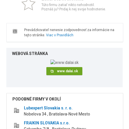
Túto firmu zatiaľ nikto nehodnotil.
Poznáš ju? Pridaj k nej svoje hodnotenie.
Prevádzkovateľ nenesie zodpovednosť za informácie na
tejto stránke.
Viac v Pravidlách
WEBOVÁ STRÁNKA
www.dalai.sk
PODOBNÉ FIRMY V OKOLÍ
Lubexpert Slovakia s. r. o.
Nobelova 34 , Bratislava-Nové Mesto
FRAIKIN SLOVAKIA s.r.o.