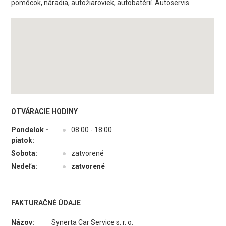
pomôcok, náradia, autožiaroviek, autobatérií. Autoservis.
OTVÁRACIE HODINY
Pondelok -
●
08:00 - 18:00
piatok:
Sobota:
●
zatvorené
Nedeľa:
●
zatvorené
FAKTURAČNÉ ÚDAJE
Názov:
Synerta Car Service s. r. o.