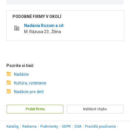
PODOBNÉ FIRMY V OKOLÍ
Nadácia Rozum a cit
M. Rázusa 23 , Žilina
Pozrite si tiež:
Nadácie
Kultúra, vzdelanie
Nadácie pre deti
Pridať firmu
Nahlásiť chybu
Katalóg
|
Reklama
|
Podmienky
|
GDPR
|
DSA
|
Pravidlá používania
|