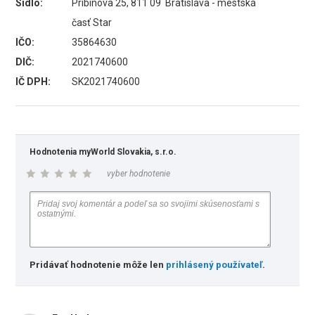
Sídlo:
Pribinova 25, 811 09 Bratislava - mestská
časť Star
IČO:
35864630
DIČ:
2021740600
IČ DPH:
SK2021740600
Hodnotenia myWorld Slovakia, s.r.o.
vyber hodnotenie
Pridávať hodnotenie môže len
prihlásený používateľ
.