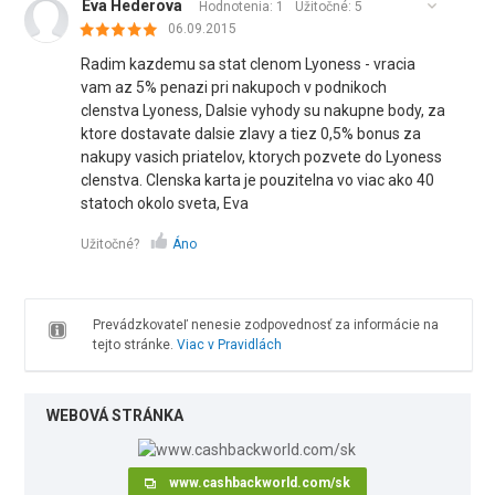
Eva Hederova
Hodnotenia: 1
Užitočné:
5
06.09.2015
Radim kazdemu sa stat clenom Lyoness - vracia
vam az 5% penazi pri nakupoch v podnikoch
clenstva Lyoness, Dalsie vyhody su nakupne body, za
ktore dostavate dalsie zlavy a tiez 0,5% bonus za
nakupy vasich priatelov, ktorych pozvete do Lyoness
clenstva. Clenska karta je pouzitelna vo viac ako 40
statoch okolo sveta, Eva
Užitočné?
Áno
Prevádzkovateľ nenesie zodpovednosť za informácie na
tejto stránke.
Viac v Pravidlách
WEBOVÁ STRÁNKA
www.cashbackworld.com/sk