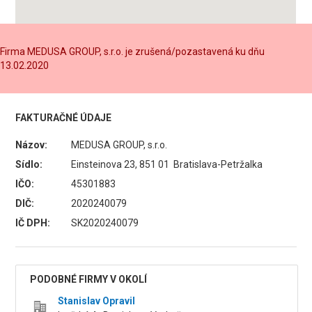
Firma MEDUSA GROUP, s.r.o. je zrušená/pozastavená ku dňu
13.02.2020
FAKTURAČNÉ ÚDAJE
Názov:
MEDUSA GROUP, s.r.o.
Sídlo:
Einsteinova 23, 851 01 Bratislava-Petržalka
IČO:
45301883
DIČ:
2020240079
IČ DPH:
SK2020240079
PODOBNÉ FIRMY V OKOLÍ
Stanislav Opravil