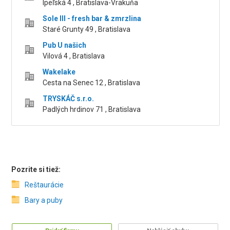
Ipeľská 4 , Bratislava-Vrakuňa
Sole III - fresh bar & zmrzlina
Staré Grunty 49 , Bratislava
Pub U našich
Vilová 4 , Bratislava
Wakelake
Cesta na Senec 12 , Bratislava
TRYSKÁČ s.r.o.
Padlých hrdinov 71 , Bratislava
Pozrite si tiež:
Reštaurácie
Bary a puby