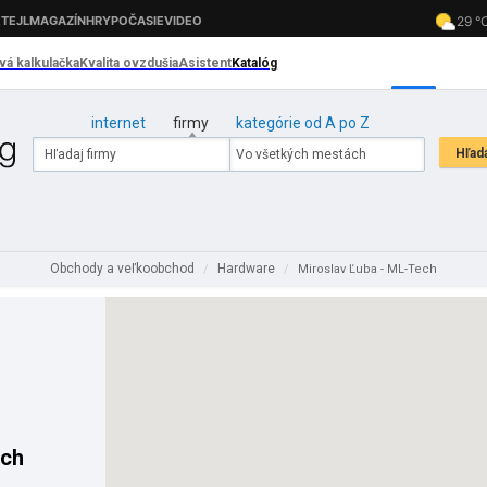
internet
firmy
kategórie od A po Z
Obchody a veľkoobchod
Hardware
/
/
Miroslav Ľuba - ML-Tech
ech