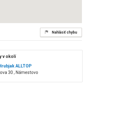
Nahlásiť chybu
 v okolí
Hrubjak ALLTOP
kova 30 , Námestovo