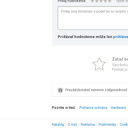
Pridaj hodnotenie:
vyber h
Pridávať hodnotenie môže len
prihlás
Zatiaľ b
Túto firmu
Poznáš ju?
Prevádzkovateľ nenesie zodpovednosť z
Pozrite si tiež:
Požiarna ochrana
Hardware
Katalóg
|
O nás
|
Reklama
|
Podmienky
|
Cook