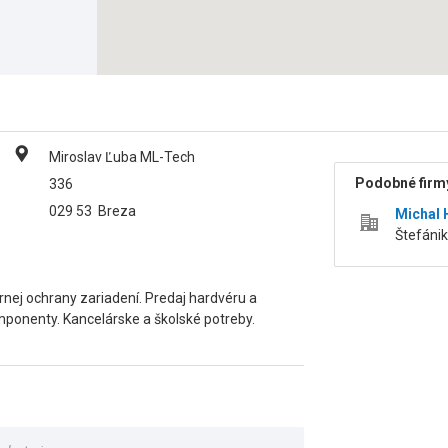
Miroslav Ľuba ML-Tech
Podobné firmy
336
029 53
Breza
Michal 
Štefáni
arnej ochrany zariadení. Predaj hardvéru a
mponenty. Kancelárske a školské potreby.