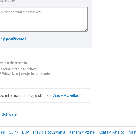
odnotenie
ený používateľ
.
ez hodnotenia
 zatiaľ nikto nehodnotil.
 Pridaj k nej svoje hodnotenie.
a informácie na tejto stránke.
Viac v Pravidlách
Software
ies
|
GDPR
|
DSA
|
Pravidlá používania
|
Kariéra v Azete
|
Kontakt
katalóg
|
Nas