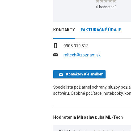
0 hodnotení
KONTAKTY
FAKTURAČNÉ ÚDAJE
0905 319 513
mltech@zoznam.sk
Kontaktovať
e-mailom
Špecialista požiarnej ochrany, služby poži
softvéru. Osobné počítače, notebooky, ko
Hodnotenia Miroslav Ľuba ML-Tech