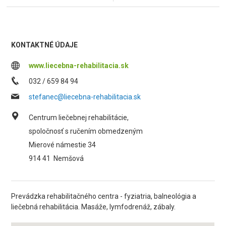
KONTAKTNÉ ÚDAJE
www.liecebna-rehabilitacia.sk
032 / 659 84 94
stefanec@liecebna-rehabilitacia.sk
Centrum liečebnej rehabilitácie,
spoločnosť s ručením obmedzeným
Mierové námestie 34
914 41
Nemšová
Prevádzka rehabilitačného centra - fyziatria, balneológia a
liečebná rehabilitácia. Masáže, lymfodrenáž, zábaly.