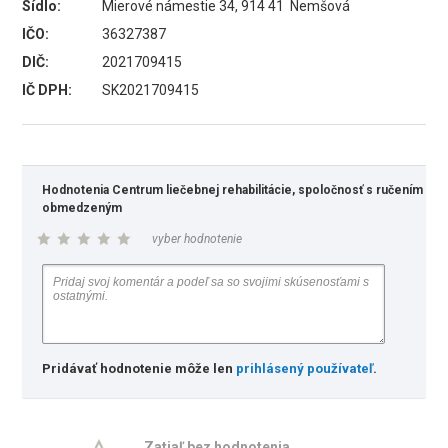
Sídlo:
Mierové námestie 34, 914 41 Nemšová
IČO:
36327387
DIČ:
2021709415
IČ DPH:
SK2021709415
Hodnotenia Centrum liečebnej rehabilitácie, spoločnosť s ručením
obmedzeným
vyber hodnotenie
Pridávať hodnotenie môže len
prihlásený používateľ
.
Zatiaľ bez hodnotenia