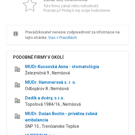
Túto firmu zatiaľ nikto nehodnotil.
Poznáš ju? Pridaj k nej svoje hodnotenie.
Prevádzkovateľ nenesie zodpovednosť za informácie na
tejto stránke.
Viac v Pravidlách
PODOBNÉ FIRMY V OKOLÍ
MUDr.Kusovská Anna - stomatológia
Železničná 9 , Nemšová
MUDr. Hammerová s. r. o.
Odbojárov 8 , Nemšová
Dedík a dcéry, s.r.o.
Topoľová 1984/16 , Nemšová
MUDr. Dušan Bustin - privátna zubná
ambulancia
SNP 15 , Trenčianske Teplice