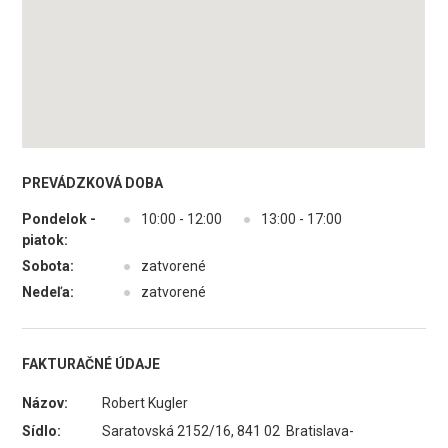
PREVÁDZKOVÁ DOBA
Pondelok -
●
10:00 - 12:00
●
13:00 - 17:00
piatok:
Sobota:
●
zatvorené
Nedeľa:
●
zatvorené
FAKTURAČNÉ ÚDAJE
Názov:
Robert Kugler
Sídlo:
Saratovská 2152/16, 841 02 Bratislava-