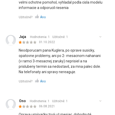
velmi ochotne pomohol, vyhladal podla cisla modelu
informacie a odporucil riesenia
Užitočné?
Áno
Jaja
Hodnotenia: 1
Užitočné:
1
01.10.2022
Neodporucam pana Kuglera, po oprave susicky,
opatovne problemy, ani po 2- mesacnom nahanani
(v ramci 3-mesacnej zaruky) neprisiel a na
prislubeny termin sa nedostavil, za mna palec dole.
Na telefonaty ani spravy nereaguje.
Užitočné?
Áno
Ono
Hodnotenia: 1
Užitočné:
1
06.08.2021
Oprava umývačky trvá už mesiac, dohodnuté