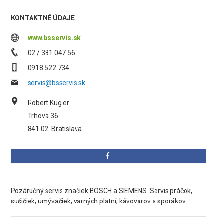
KONTAKTNÉ ÚDAJE
www.bsservis.sk
02 / 381 047 56
0918 522 734
servis@bsservis.sk
Robert Kugler
Trhova 36
841 02
Bratislava
Pozáručný servis značiek BOSCH a SIEMENS. Servis práčok,
sušičiek, umývačiek, varných platní, kávovarov a sporákov.