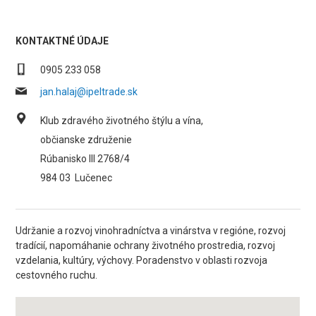
KONTAKTNÉ ÚDAJE
0905 233 058
jan.halaj@ipeltrade.sk
Klub zdravého životného štýlu a vína,
občianske združenie
Rúbanisko III 2768/4
984 03
Lučenec
Udržanie a rozvoj vinohradníctva a vinárstva v regióne, rozvoj
tradícií, napomáhanie ochrany životného prostredia, rozvoj
vzdelania, kultúry, výchovy. Poradenstvo v oblasti rozvoja
cestovného ruchu.