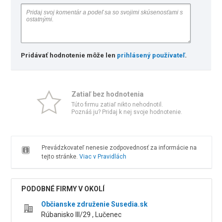
Pridávať hodnotenie môže len
prihlásený používateľ
.
Zatiaľ bez hodnotenia
Túto firmu zatiaľ nikto nehodnotil.
Poznáš ju? Pridaj k nej svoje hodnotenie.
Prevádzkovateľ nenesie zodpovednosť za informácie na
tejto stránke.
Viac v Pravidlách
PODOBNÉ FIRMY V OKOLÍ
Občianske združenie Susedia.sk
Rúbanisko III/29 , Lučenec