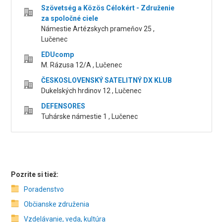
Szövetség a Közös Célokért - Združenie
za spoločné ciele
Námestie Artézskych prameňov 25 ,
Lučenec
EDUcomp
M. Rázusa 12/A , Lučenec
ČESKOSLOVENSKÝ SATELITNÝ DX KLUB
Dukelských hrdinov 12 , Lučenec
DEFENSORES
Tuhárske námestie 1 , Lučenec
Pozrite si tiež:
Poradenstvo
Občianske združenia
Vzdelávanie, veda, kultúra