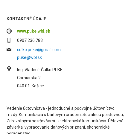
KONTAKTNÉ ÚDAJE
www.puke.wbl.sk
0907 236 783
culko.puke@gmail.com
puke@wbl.sk
Ing. Vladimír Čulko PUKE
Garbiarska 2
040 01
Košice
Vedenie účtovníctva - jednoduché a podvojné účtovníctvo,
mzdy. Komunikácia s Daňovým úradom, Sociálnou poisťovňou,
Zdravotnými poisťovňami - elektronická komunikácia. Účtovná
závierka, vypracovanie daňových priznaní, ekonomické
poradenstvo.