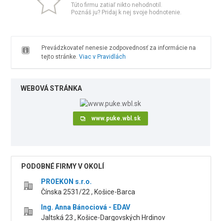
Túto firmu zatiaľ nikto nehodnotil.
Poznáš ju? Pridaj k nej svoje hodnotenie.
Prevádzkovateľ nenesie zodpovednosť za informácie na
tejto stránke.
Viac v Pravidlách
WEBOVÁ STRÁNKA
www.puke.wbl.sk
PODOBNÉ FIRMY V OKOLÍ
PROEKON s.r.o.
Čínska 2531/22 , Košice-Barca
Ing. Anna Bánociová - EDAV
Jaltská 23 , Košice-Dargovských Hrdinov