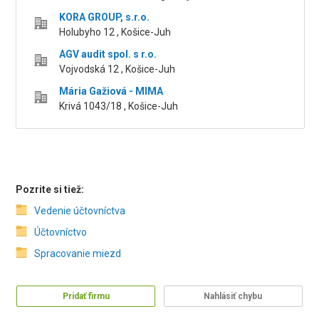
KORA GROUP, s.r.o.
Holubyho 12 , Košice-Juh
AGV audit spol. s r.o.
Vojvodská 12 , Košice-Juh
Mária Gažiová - MIMA
Krivá 1043/18 , Košice-Juh
Pozrite si tiež:
Vedenie účtovníctva
Účtovníctvo
Spracovanie miezd
Pridať firmu
Nahlásiť chybu