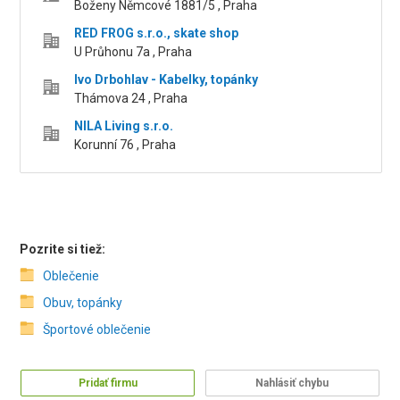
Boženy Němcové 1881/5 , Praha
RED FROG s.r.o., skate shop
U Průhonu 7a , Praha
Ivo Drbohlav - Kabelky, topánky
Thámova 24 , Praha
NILA Living s.r.o.
Korunní 76 , Praha
Pozrite si tiež:
Oblečenie
Obuv, topánky
Športové oblečenie
Pridať firmu
Nahlásiť chybu