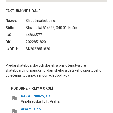
FAKTURAČNÉ ÚDAJE
Názov:
Streetmarket, s.r.o.
Sídlo:
Slovenská 51/592, 040 01 Košice
IČO:
44866577
DIČ:
2022851820
IČ DPH:
SK2022851820
Predaj skateboardových dosiek a príslušenstva pre
skateboarding, pánskeho, dámskeho a detského športového
oblečenia, topánok a módnych doplnkov.
PODOBNÉ FIRMY V OKOLÍ
KARA Trutnov, a.s.
Vinohradská 151 , Praha
Alsami s.r.o.