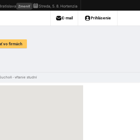
Suchoň - vŕtanie studní