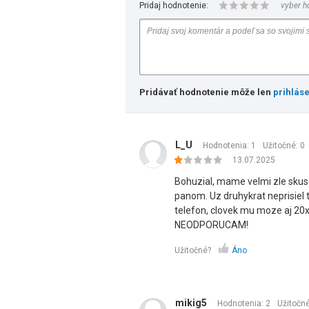
Pridaj hodnotenie:
vyber h
Pridávať hodnotenie môže len
prihlás
L_U
Hodnotenia: 1
Užitočné:
0
13.07.2025
Bohuzial, mame velmi zle skus
panom. Uz druhykrat neprisiel 
telefon, clovek mu moze aj 20x 
NEODPORUCAM!
Užitočné?
Áno
mikig5
Hodnotenia: 2
Užitočn