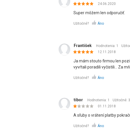
24.06.2020
Super môžem len odporučiť.
Užitočné?
Áno
František
Hodnotenia: 1
Užito
12.11.2018
Ja mám stouto firmou len pozití
vyvŕtali poradili vyčistili... Za
Užitočné?
Áno
tibor
Hodnotenia: 1
Užitočné:
01.11.2018
A sľuby o vrátení platby pokrač
Užitočné?
Áno