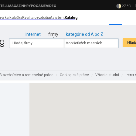
internet
firmy
kategórie od A po Z
Stavebníctvo a remeselné práce
Geologické práce
Vŕtanie studní
/
/
/
Peter 