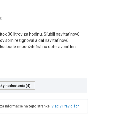
3
tok 30 litrov za hodinu. Sľúbili navŕtať novú
v som rezignoval a dal navŕtať novú.
udňa bude nepoužiteľná no doteraz nič.len
tky hodnotenia (4)
a informácie na tejto stránke.
Viac v Pravidlách