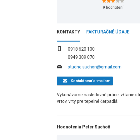
9
hodnotení
KONTAKTY
FAKTURAČNÉ ÚDAJE
0918 620 100
0949 309 070
studne.suchon@gmail.com
Kontaktovať
e-mailom
Vykonávame nasledovné práce: vŕtanie stu
vrtov, vrty pre tepelné čerpadlá.
Hodnotenia Peter Suchoň