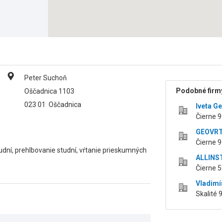
Peter Suchoň
Podobné firmy
Oščadnica 1103
023 01
Oščadnica
Iveta G
Čierne 9
GEOVRTY,
Čierne 9
dní, prehlbovanie studní, vŕtanie prieskumných
ALLINSTA
Čierne 5
Vladimí
Skalité 9