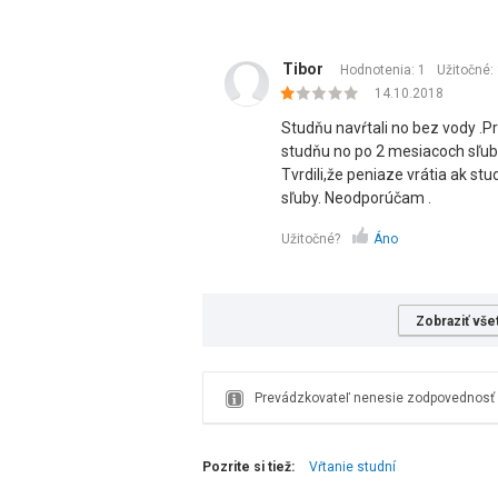
Tibor
Hodnotenia: 1
Užitočné:
14.10.2018
Studňu navŕtali no bez vody .Prí
studňu no po 2 mesiacoch sľubo
Tvrdili,že peniaze vrátia ak st
sľuby. Neodporúčam .
Užitočné?
Áno
Zobraziť vše
Prevádzkovateľ nenesie zodpovednosť z
Pozrite si tiež:
Vŕtanie studní