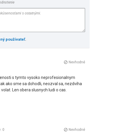
odnotenie
ený používateľ
.
Nevhodné
enosti s tymto vysoko neprofesionalnym
tak ako sme sa dohodli, neozval sa, nezdviha
volat. Len obera slusnych ludi o cas.
é:
0
Nevhodné