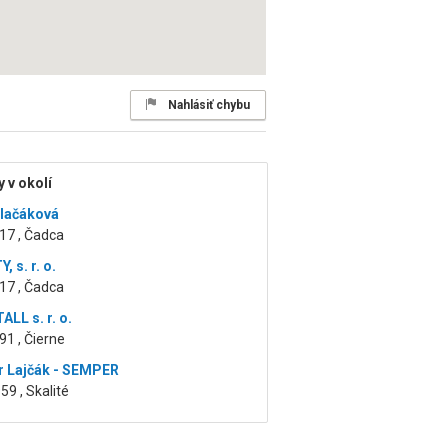
Nahlásiť chybu
 v okolí
elačáková
17 , Čadca
 s. r. o.
17 , Čadca
LL s. r. o.
91 , Čierne
r Lajčák - SEMPER
59 , Skalité