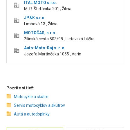
ITAL MOTO s.r.o.
M. R. Štefánika 201 , Žilina
JP&K s.r.o.
Limbová 13 , Žilina
MOTOČAS, s.r.o.
Žilinská cesta 503/98 , Lietavská Lúčka
Auto-Moto-Raj s. r. o.
Jozefa Martinčeka 1055 , Varín
Pozrite si tiež:
Motocykle a skútre
Servis motocyklov a skútrov
Autá a autodoplnky