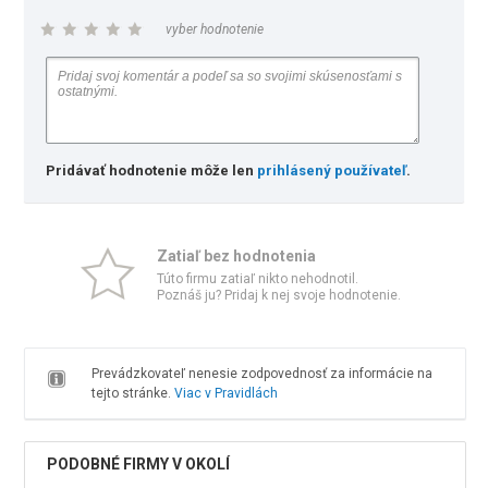
vyber hodnotenie
Pridávať hodnotenie môže len
prihlásený používateľ
.
Zatiaľ bez hodnotenia
Túto firmu zatiaľ nikto nehodnotil.
Poznáš ju? Pridaj k nej svoje hodnotenie.
Prevádzkovateľ nenesie zodpovednosť za informácie na
tejto stránke.
Viac v Pravidlách
PODOBNÉ FIRMY V OKOLÍ