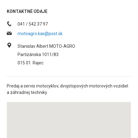
KONTAKTNÉ ÚDAJE
041 / 542 37 97
motoagro.kas@post.sk
Stanislav Albert MOTO-AGRO
Partizánska 1011/83
015 01
Rajec
Predaj a servis motocyklov, dvojstopových motorových vozidiel
a záhradnej techniky.