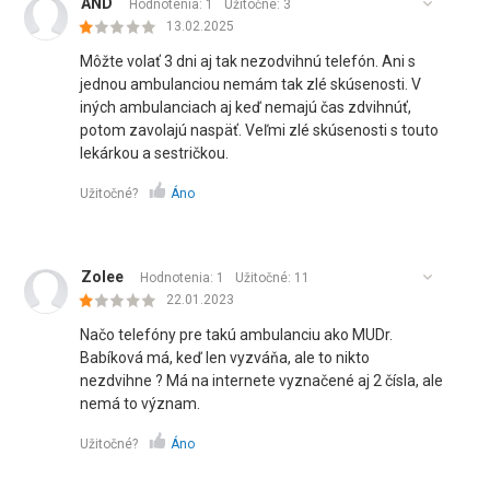
AND
Hodnotenia: 1
Užitočné:
3
13.02.2025
Môžte volať 3 dni aj tak nezodvihnú telefón. Ani s
jednou ambulanciou nemám tak zlé skúsenosti. V
iných ambulanciach aj keď nemajú čas zdvihnúť,
potom zavolajú naspäť. Veľmi zlé skúsenosti s touto
lekárkou a sestričkou.
Užitočné?
Áno
Zolee
Hodnotenia: 1
Užitočné:
11
22.01.2023
Načo telefóny pre takú ambulanciu ako MUDr.
Babíková má, keď len vyzváňa, ale to nikto
nezdvihne ? Má na internete vyznačené aj 2 čísla, ale
nemá to význam.
Užitočné?
Áno