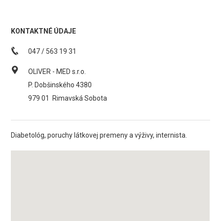
KONTAKTNÉ ÚDAJE
047 / 563 19 31
OLIVER - MED s.r.o.
P. Dobšinského 4380
979 01
Rimavská Sobota
Diabetológ, poruchy látkovej premeny a výživy, internista.