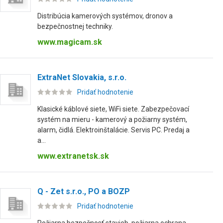
Distribúcia kamerových systémov, dronov a
bezpečnostnej techniky.
www.magicam.sk
ExtraNet Slovakia, s.r.o.
Pridať hodnotenie
Klasické káblové siete, WiFi siete. Zabezpečovací
systém na mieru - kamerový a požiarny systém,
alarm, čidlá. Elektroinštalácie. Servis PC. Predaj a
a...
www.extranetsk.sk
Q - Zet s.r.o., PO a BOZP
Pridať hodnotenie