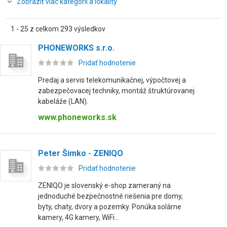
Zobraziť viac kategórií a lokality
1 - 25 z celkom 293 výsledkov
PHONEWORKS s.r.o.
Pridať hodnotenie
Predaj a servis telekomunikačnej, výpočtovej a
zabezpečovacej techniky, montáž štruktúrovanej
kabeláže (LAN).
www.phoneworks.sk
Peter Šimko - ZENIQO
Pridať hodnotenie
ZENIQO je slovenský e-shop zameraný na
jednoduché bezpečnostné riešenia pre domy,
byty, chaty, dvory a pozemky. Ponúka solárne
kamery, 4G kamery, WiFi...