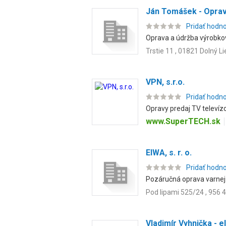
Ján Tomášek - Oprav
Pridať hodn
Oprava a údržba výrobkov
Trstie 11 , 01821 Dolný L
VPN, s.r.o.
Pridať hodn
Opravy predaj TV televíz
www.SuperTECH.sk
EIWA, s. r. o.
Pridať hodn
Pozáručná oprava varnej 
Pod lipami 525/24 , 956 
Vladimír Vyhnička - e