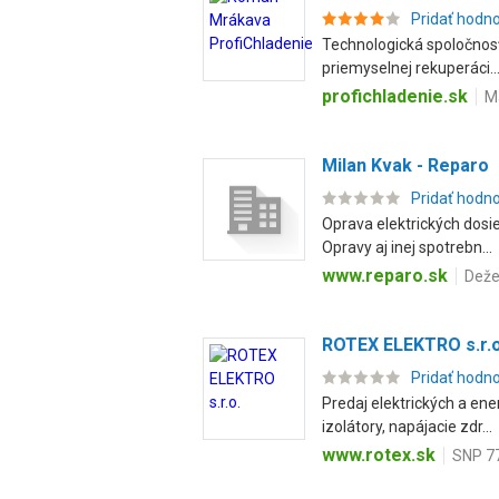
Pridať hodn
Technologická spoločnosť 
priemyselnej rekuperáci..
profichladenie.sk
Ma
Milan Kvak - Reparo
Pridať hodn
Oprava elektrických dosi
Opravy aj inej spotrebn...
www.reparo.sk
Deže
ROTEX ELEKTRO s.r.o
Pridať hodn
Predaj elektrických a ene
izolátory, napájacie zdr...
www.rotex.sk
SNP 77