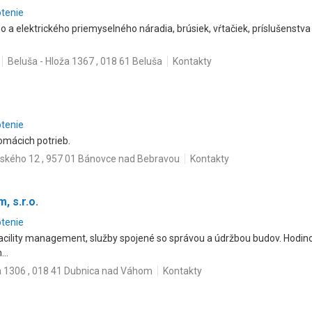
otenie
o a elektrického priemyselného náradia, brúsiek, vŕtačiek, príslušenst
Beluša - Hloža 1367 , 018 61 Beluša
Kontakty
otenie
domácich potrieb.
nského 12 , 957 01 Bánovce nad Bebravou
Kontakty
 s.r.o.
otenie
acility management, služby spojené so správou a údržbou budov. Hodino
..
a 1306 , 018 41 Dubnica nad Váhom
Kontakty