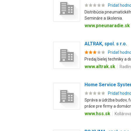
Pridať hodn
Distribúcia pneumatickéh
Semináre a školenia.
www.pneunaradie.sk
ALTRAK, spol. s r.o.
Pridať hodn
Predaj bielej techniky a 
www.altrak.sk
Radli
Home Service System,
Pridať hodn
Správa a údržba budov, f
práce pre firmy a domácn.
www.hss.sk
Kollárov