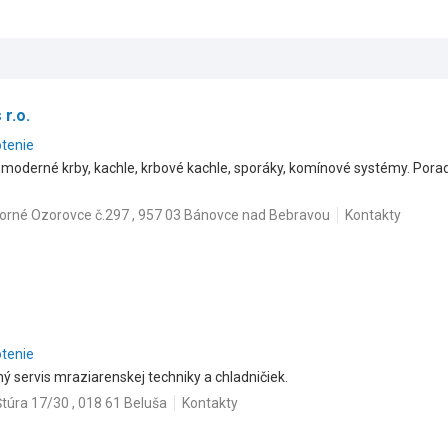
r.o.
otenie
y, moderné krby, kachle, krbové kachle, sporáky, komínové systémy. Porad
orné Ozorovce č.297 , 957 03 Bánovce nad Bebravou
Kontakty
otenie
ý servis mraziarenskej techniky a chladničiek.
Štúra 17/30 , 018 61 Beluša
Kontakty