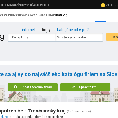
internet
firmy
kategórie od A po Z
te sa aj vy do najväčšieho katalógu firiem na Slo
Pridať zadarmo firmu
Upraviť firmu
potrebiče - Trenčiansky kraj
(174 záznamov)
lektro
Biela technika, domáce spotrebiče