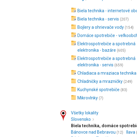
Biela technika - internetové o
Biela technika - servis
(207)
Bojlery a ohrievače vody
(154)
Domáce spotrebiče - veľkoobc
Elektrospotrebiče a spotrebná
elektronika - bazáre
(605)
Elektrospotrebiče a spotrebná
elektronika - servis
(659)
Chladiaca a mraziaca technika
Chladničky a mrazničky
(249)
Kuchynské spotrebiče
(83)
Mikrovlnky
(7)
Všetky lokality
Slovensko
Biela technika, domáce spotrebi
Bánovce nad Bebravou
Ilava
(12)