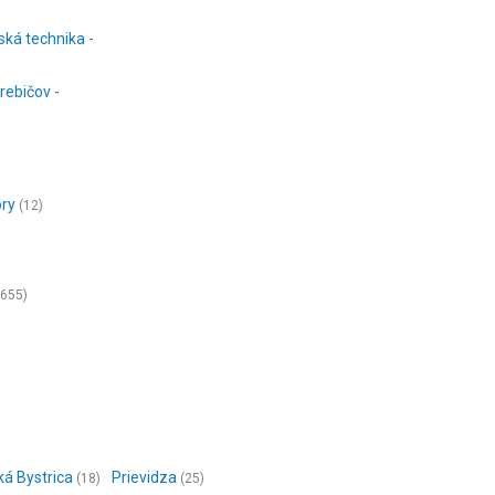
ská technika -
rebičov -
ory
(12)
(655)
á Bystrica
Prievidza
(18)
(25)