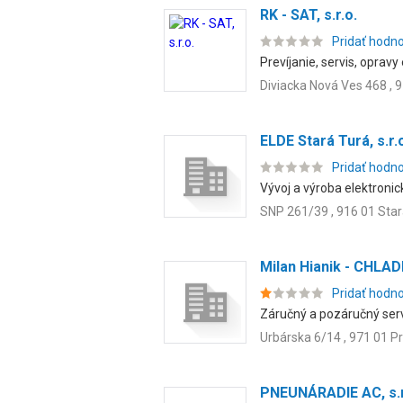
RK - SAT, s.r.o.
Pridať hodn
Prevíjanie, servis, oprav
Diviacka Nová Ves 468 , 
ELDE Stará Turá, s.r.
Pridať hodn
Vývoj a výroba elektronick
SNP 261/39 , 916 01 Star
Milan Hianik - CHLA
Pridať hodn
Záručný a pozáručný servi
Urbárska 6/14 , 971 01 P
PNEUNÁRADIE AC, s.r