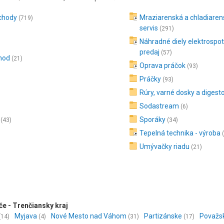
bchody
Mraziarenská a chladiaren
(719)
servis
(291)
Náhradné diely elektrospot
predaj
(57)
hod
(21)
Oprava práčok
(93)
Práčky
(93)
Rúry, varné dosky a digest
Sodastream
(6)
Sporáky
(43)
(34)
Tepelná technika - výroba
Umývačky riadu
(21)
če - Trenčiansky kraj
Myjava
Nové Mesto nad Váhom
Partizánske
Považsk
(14)
(4)
(31)
(17)