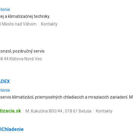
otenie
ej a klimatizačnej techniky.
vé Mesto nad Váhom
Kontakty
konzol, pozáručný servis.
58 44 Klátova Nová Ves
ADEX
otenie
servis klimatizácií, priemyselných chladiacich a mraziacich zariadení. 
izacia.sk
M. Kukučína 800/44 , 018 61 Beluša
Kontakty
iChladenie