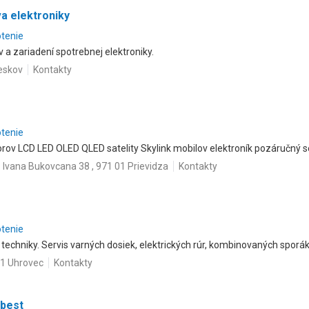
a elektroniky
otenie
 a zariadení spotrebnej elektroniky.
ieskov
Kontakty
otenie
orov LCD LED OLED QLED satelity Skylink mobilov elektroník pozáručný se
Ivana Bukovcana 38 , 971 01 Prievidza
Kontakty
otenie
techniky. Servis varných dosiek, elektrických rúr, kombinovaných sporák
41 Uhrovec
Kontakty
lbest