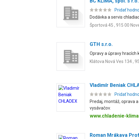
BC KLIMA, spol. s r.o.
Pridať hodn
Dodávka a servis chladiac
Športová 45 , 915 00 No
GTH s.r.o.
Opravy a úpravy hracích 
Klátova Nová Ves 134 , 9
Vladimír Beniak CHL
Pridať hodn
Predaj, montáž, oprava a 
vysávačov.
www.chladenie-klimat
Roman Mrákava Prof