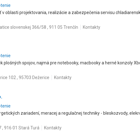
otenie
v oblasti projektovania, realizácie a zabezpečenia servisu chladiarenský
.
tice slovenskej 366/58 , 911 05 Trenčín
Kontakty
otenie
ek plošných spojov, najmä pre notebooky, macbooky a herné konzoly Xbo
rice 102 , 95703 Dežerice
Kontakty
.
otenie
rgetických zariadení, meracej a regulačnej techniky - bleskozvody, elekr
 , 916 01 Stará Turá
Kontakty