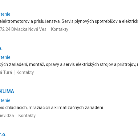
otenie
y elektromotorov a príslušenstva. Servis plynových spotrebičov a elektric
972 24 Diviacka Nová Ves
Kontakty
o.
otenie
ých zariadení, montáž, opravy a servis elektrických strojov a prístrojov,
á Turá
Kontakty
DKLIMA
otenie
s chladiacich, mraziacich a klimatizačných zariadení.
rievidza
Kontakty
.o.