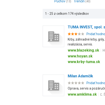
Púchov
Trenčín
(13)
(40)
1 - 25 z celkom 174 výsledkov
TUMA INVEST, spol. s 
Pridať hodn
Krby, záhradné krby, gril
realizácia, servis.
www.blazeking.sk
H
www.hoyan.sk
www.krby-tuma.sk
Milan Adamčík
Pridať hodn
Oprava, servis a pozáručn
www.amklima.sk
Ľ. 