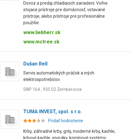
Dovoz a predaj chladiacich zariadení. Voľne
stojace prístroje pre domácnosť, vstavané
prístroje, alebo prístroje pre profesionálne
použitie.
www.liebherr.sk
www.mctree.sk
Dušan Rell
Servis automatických práčok a iných
elektrospotrebičov.
SNP 164 , 935 02 Žemberovce
TUMA INVEST, spol. s r.o.
Pridať hodnotenie
Krby, záhradné krby, grily, moderné krby, kachle,
krbové kachle, sporáky, komínové systémy.