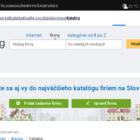
internet
firmy
kategórie od A po Z
te sa aj vy do najväčšieho katalógu firiem na Slo
Pridať zadarmo firmu
Upraviť firmu
 záznamov)
roby
Alergie
Celiakia