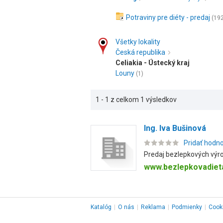
Potraviny pre diéty - predaj
(19
Všetky lokality
Česká republika
Celiakia - Ústecký kraj
Louny
(1)
1 - 1 z celkom 1 výsledkov
Ing. Iva Bušinová
Pridať hodn
Predaj bezlepkových výrob
www.bezlepkovadiet
Katalóg
|
O nás
|
Reklama
|
Podmienky
|
Cook