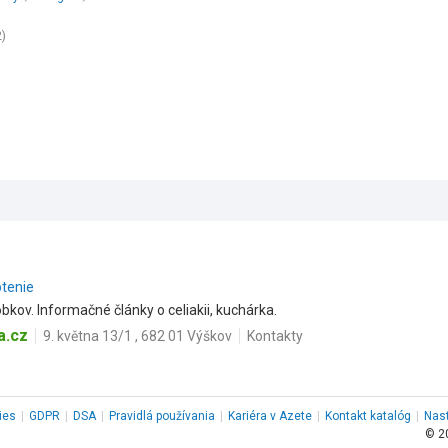
2)
otenie
kov. Informačné články o celiakii, kuchárka.
a.cz
9. května 13/1 , 682 01 Výškov
Kontakty
ies
|
GDPR
|
DSA
|
Pravidlá používania
|
Kariéra v Azete
|
Kontakt
katalóg
|
Nas
© 2