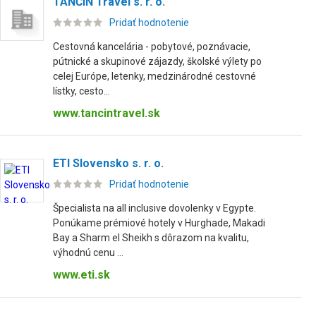
TANČIN Travel s. r. o.
Pridať hodnotenie
Cestovná kancelária - pobytové, poznávacie,
pútnické a skupinové zájazdy, školské výlety po
celej Európe, letenky, medzinárodné cestovné
lístky, cesto...
www.tancintravel.sk
ETI Slovensko s. r. o.
Pridať hodnotenie
Špecialista na all inclusive dovolenky v Egypte.
Ponúkame prémiové hotely v Hurghade, Makadi
Bay a Sharm el Sheikh s dôrazom na kvalitu,
výhodnú cenu ...
www.eti.sk