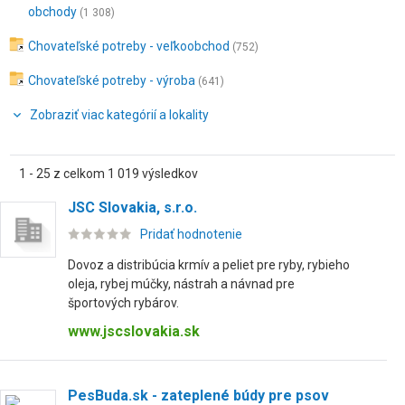
obchody
(1 308)
Chovateľské potreby - veľkoobchod
(752)
Chovateľské potreby - výroba
(641)
Zobraziť viac kategórií a lokality
1 - 25 z celkom 1 019 výsledkov
JSC Slovakia, s.r.o.
Pridať hodnotenie
Dovoz a distribúcia krmív a peliet pre ryby, rybieho
oleja, rybej múčky, nástrah a návnad pre
športových rybárov.
www.jscslovakia.sk
PesBuda.sk - zateplené búdy pre psov