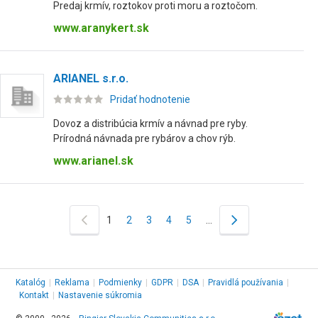
Predaj krmív, roztokov proti moru a roztočom.
www.aranykert.sk
ARIANEL s.r.o.
Pridať hodnotenie
Dovoz a distribúcia krmív a návnad pre ryby.
Prírodná návnada pre rybárov a chov rýb.
www.arianel.sk
1
2
3
4
5
…
Katalóg
|
Reklama
|
Podmienky
|
GDPR
|
DSA
|
Pravidlá používania
|
Kontakt
|
Nastavenie súkromia