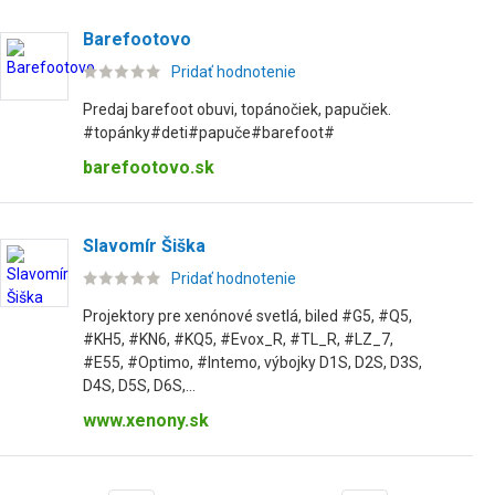
Barefootovo
Pridať hodnotenie
Predaj barefoot obuvi, topánočiek, papučiek.
#topánky#deti#papuče#barefoot#
barefootovo.sk
Slavomír Šiška
Pridať hodnotenie
Projektory pre xenónové svetlá, biled #G5, #Q5,
#KH5, #KN6, #KQ5, #Evox_R, #TL_R, #LZ_7,
#E55, #Optimo, #Intemo, výbojky D1S, D2S, D3S,
D4S, D5S, D6S,...
www.xenony.sk