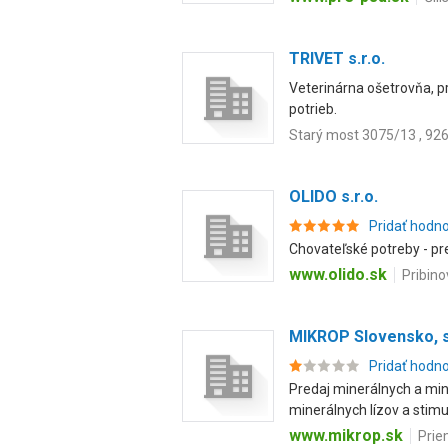
TRIVET s.r.o.
Veterinárna ošetrovňa, p
potrieb.
Starý most 3075/13 , 92
OLIDO s.r.o.
Pridať hodn
Chovateľské potreby - pre
www.olido.sk
Pribino
MIKROP Slovensko, s.
Pridať hodn
Predaj minerálnych a min
minerálnych lízov a stimu.
www.mikrop.sk
Prie