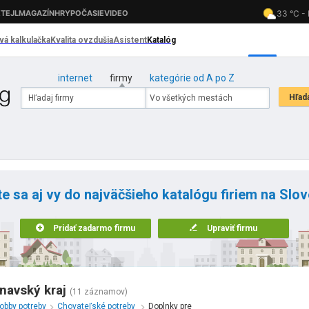
internet
firmy
kategórie od A po Z
te sa aj vy do najväčšieho katalógu firiem na Slo
Pridať zadarmo firmu
Upraviť firmu
rnavský kraj
(11 záznamov)
obby potreby
Chovateľské potreby
Doplnky pre