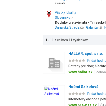
zvieratá
Všetky lokality
Slovensko
Doplnky pre zvieratá - Trnavský 
Dunajská Streda
Galanta
(2)
(2)
1 - 11 z celkom 11 výsledkov
HALLAR, spol. s r.o.
Pridať hodn
Potreby pre chov, šľacht
www.hallar.sk
Záhrad
Noémi Szikelová
Pridať hodn
Internetový obchod s po
www.pre-psa.sk
Čil