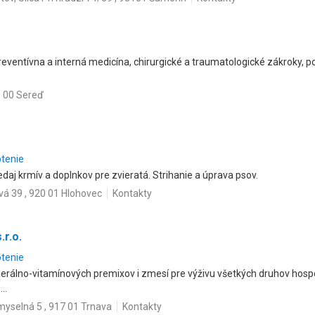
reventívna a interná medicína, chirurgické a traumatologické zákroky, 
6 00 Sereď
otenie
daj krmív a doplnkov pre zvieratá. Strihanie a úprava psov.
vá 39 , 920 01 Hlohovec
Kontakty
r.o.
otenie
erálno-vitamínových premixov i zmesí pre výživu všetkých druhov hospo
..
myselná 5 , 917 01 Trnava
Kontakty