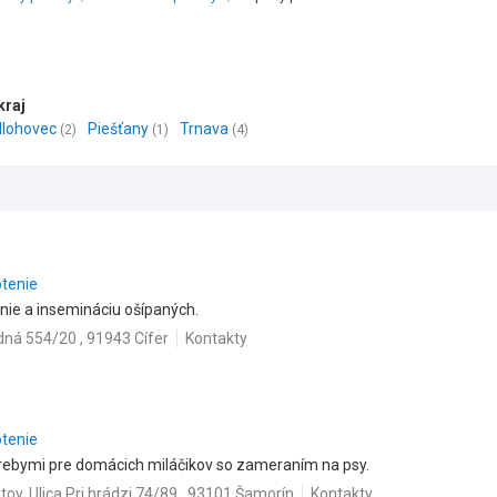
kraj
Hlohovec
Piešťany
Trnava
(2)
(1)
(4)
otenie
enie a insemináciu ošípaných.
ná 554/20 , 91943 Cífer
Kontakty
otenie
trebymi pre domácich miláčikov so zameraním na psy.
istov, Ulica Pri hrádzi 74/89 , 93101 Šamorín
Kontakty