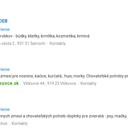
NDEB
otenie
obkov - búdky, klietky, krmítka, kozmetika, krmivá.
 cesta 2 , 931 01 Šamorín
Kontakty
otenie
mesí pre nosnice, kačice, kurčatá , husi, morky. Chovateľské potreby pr
kovce.sk
Vlčkovce 44 , 919 23 Vlčkovce
Kontakty
otenie
ch zmesí a chovateľských potrieb-doplnky pre zvieratá - psy, mačky, vt
tice
Kontakty