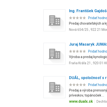
Ing. František Gajdo
Pridať hodn
Predaj chovateľských a ky
Nová 654/25 , 922 21 M
Juraj Masaryk JUMA
Pridať hodn
Výroba a predaj kynologic
Fraňa Kráľa 21 , 920 01 
DUÁL, spoločnosť s
Pridať hodn
Predaj a výroba prenosný
príveskov, topánočiek ...
www.dualx.sk
Dechti