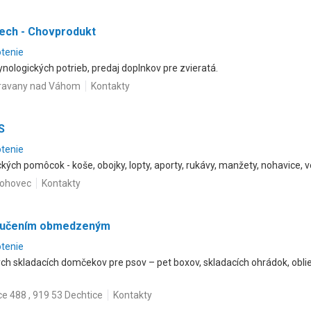
šech - Chovprodukt
otenie
nologických potrieb, predaj doplnkov pre zvieratá.
oravany nad Váhom
Kontakty
S
otenie
kých pomôcok - koše, obojky, lopty, aporty, rukávy, manžety, nohavice, ve
Hlohovec
Kontakty
 ručením obmedzeným
otenie
ch skladacích domčekov pre psov – pet boxov, skladacích ohrádok, oblie
ce 488 , 919 53 Dechtice
Kontakty