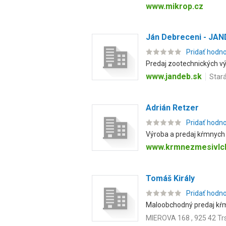
www.mikrop.cz
Ján Debreceni - JA
Pridať hodn
Predaj zootechnických výr
www.jandeb.sk
Stará
Adrián Retzer
Pridať hodn
Výroba a predaj kŕmnych z
www.krmnezmesivlc
Tomáš Király
Pridať hodn
Maloobchodný predaj kŕmny
MIEROVA 168 , 925 42 Trs