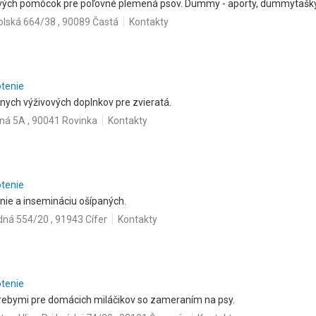
ových pomôcok pre poľovné plemená psov. Dummy - aporty, dummytašky a
lská 664/38 , 90089 Častá
Kontakty
otenie
rnych výživových doplnkov pre zvieratá.
ná 5A , 90041 Rovinka
Kontakty
otenie
enie a insemináciu ošípaných.
ná 554/20 , 91943 Cífer
Kontakty
otenie
trebymi pre domácich miláčikov so zameraním na psy.