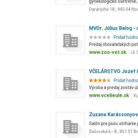
gynekologické ošetrenie, 
Darányiho 18 , 945 04 No
MVDr. Július Balog -
Pridať hodn
Predaj chovateľských potr
www.zoo-vet.sk
Ul.
VČELÁRSTVO Jozef 
Pridať hodn
Výroba a predaj zostáv ú
www.vcelieule.sk
Ku
Zuzana Karácsonyov
Salón pre psov, strihanie
Šašovská 6 - 8 , 851 01 B