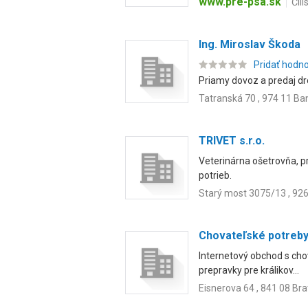
www.pre-psa.sk
Čil
Ing. Miroslav Škoda
Pridať hodn
Priamy dovoz a predaj d
Tatranská 70 , 974 11 Ba
TRIVET s.r.o.
Veterinárna ošetrovňa, p
potrieb.
Starý most 3075/13 , 92
Chovateľské potreby
Internetový obchod s chov
prepravky pre králikov...
Eisnerova 64 , 841 08 Bra