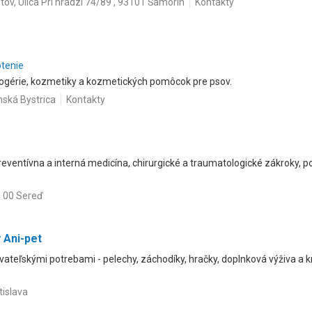
istov, Ulica Pri hrádzi 74/89 , 93101 Šamorín
Kontakty
otenie
rogérie, kozmetiky a kozmetických pomôcok pre psov.
nská Bystrica
Kontakty
reventívna a interná medicína, chirurgické a traumatologické zákroky, 
6 00 Sereď
 Ani-pet
ateľskými potrebami - pelechy, záchodíky, hračky, doplnková výživa a kr
tislava