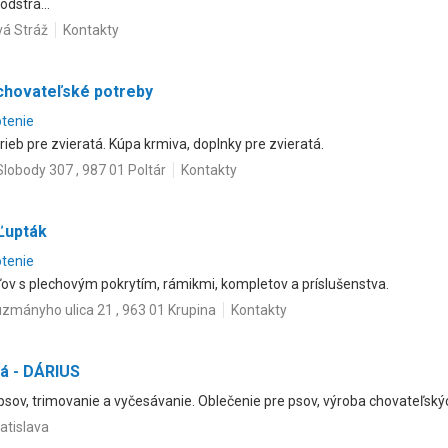
odstrá...
vá Stráž
Kontakty
 chovateľské potreby
otenie
ieb pre zvieratá. Kúpa krmiva, doplnky pre zvieratá.
 Slobody 307 , 987 01 Poltár
Kontakty
Ľupták
otenie
ľov s plechovým pokrytím, rámikmi, kompletov a príslušenstva.
zmányho ulica 21 , 963 01 Krupina
Kontakty
á - DÁRIUS
 psov, trimovanie a vyčesávanie. Oblečenie pre psov, výroba chovateľský
ratislava