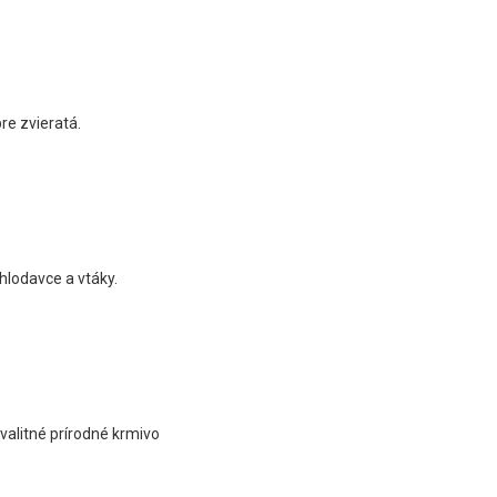
re zvieratá.
 hlodavce a vtáky.
alitné prírodné krmivo