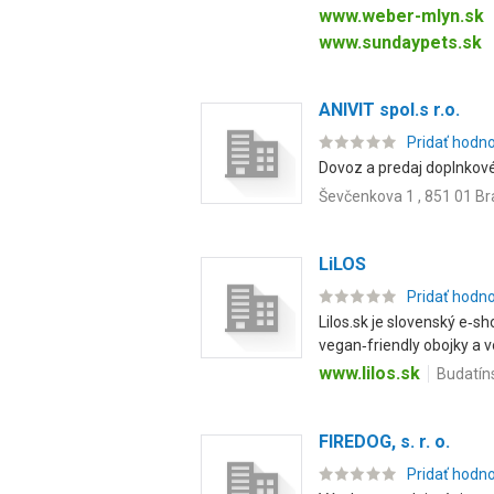
www.weber-mlyn.sk
www.sundaypets.sk
ANIVIT spol.s r.o.
Pridať hodn
Dovoz a predaj doplnkové
Ševčenkova 1 , 851 01 Br
LiLOS
Pridať hodn
Lilos.sk je slovenský e‑s
vegan‑friendly obojky a vo
www.lilos.sk
Budatíns
FIREDOG, s. r. o.
Pridať hodn