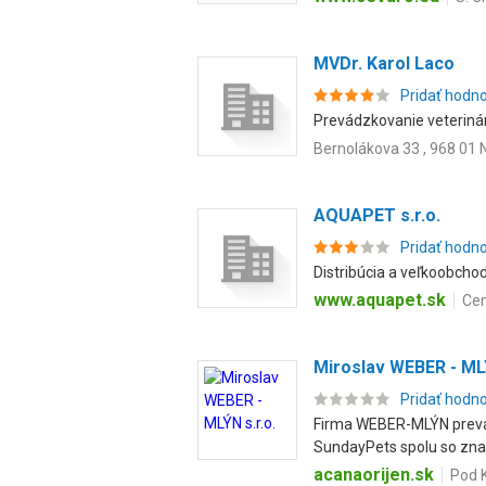
MVDr. Karol Laco
Pridať hodn
Prevádzkovanie veterinárn
Bernolákova 33 , 968 01
AQUAPET s.r.o.
Pridať hodn
Distribúcia a veľkoobchod
www.aquapet.sk
Cen
Miroslav WEBER - MLÝ
Pridať hodn
Firma WEBER-MLÝN prevád
SundayPets spolu so zna
acanaorijen.sk
Pod K