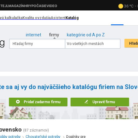
internet
firmy
kategórie od A po Z
te sa aj vy do najväčšieho katalógu firiem na Slo
Pridať zadarmo firmu
Upraviť firmu
lovensko
(87 záznamov)
obby potreby
Chovateľské potreby
Doplnky pre