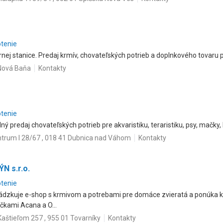
otenie
ej stanice. Predaj krmív, chovateľských potrieb a doplnkového tovaru p
 Nová Baňa
Kontakty
otenie
ný predaj chovateľských potrieb pre akvaristiku, teraristiku, psy, mačky,
trum I 28/67 , 018 41 Dubnica nad Váhom
Kontakty
N s.r.o.
otenie
zkuje e-shop s krmivom a potrebami pre domáce zvieratá a ponúka kv
čkami Acana a O...
aštieľom 257 , 955 01 Tovarníky
Kontakty