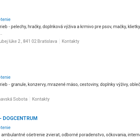
otenie
ieb - pelechy, hračky, doplnková výživa a krmivo pre psov, mačky, klietky
..
ubej lúke 2 , 841 02 Bratislava
Kontakty
otenie
ieb - granule, konzervy, mrazené mäso, cestoviny, doplnky výživy, oblečen
imavská Sobota
Kontakty
h - DOGCENTRUM
otenie
 ambulantné ošetrenie zvierat, odborné poradenstvo, očkovania, interná