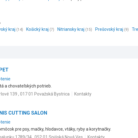
o
vský kraj
Košický kraj
Nitriansky kraj
Prešovský kraj
Tre
(14)
(7)
(15)
(9)
PET
otenie
tá a chovateľských potrieb.
rlové 139 , 017 01 Považská Bystrica
Kontakty
ANIS CUTTING SALON
otenie
omôcok pre psy, mačky, hlodavce, vtáky, ryby a korytnačky.
halupku 1789/34 , 052 01 Spišská Nová Ves
Kontakty