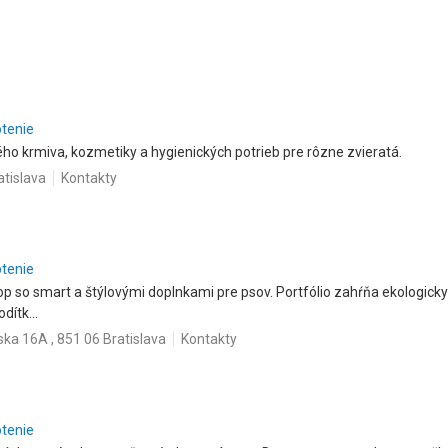
otenie
ho krmiva, kozmetiky a hygienických potrieb pre rôzne zvieratá.
atislava
Kontakty
otenie
hop so smart a štýlovými doplnkami pre psov. Portfólio zahŕňa ekologick
dítk...
ka 16A , 851 06 Bratislava
Kontakty
otenie