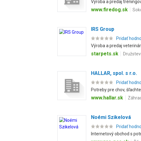
Výroba a predaj tréning
www.firedog.sk
Soko
IRS Group
Pridať hodn
Výroba a predaj veteriná
starpets.sk
Družstev
HALLAR, spol. s r.o.
Pridať hodn
Potreby pre chov, šľacht
www.hallar.sk
Záhrad
Noémi Szikelová
Pridať hodn
Internetový obchod s po