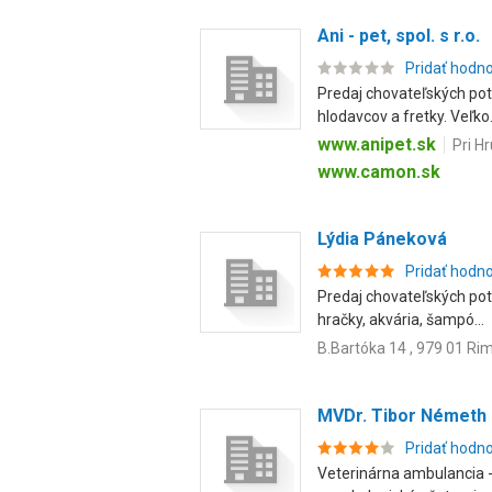
Ani - pet, spol. s r.o.
Pridať hodn
Predaj chovateľských potr
hlodavcov a fretky. Veľko.
www.anipet.sk
Pri Hr
www.camon.sk
Lýdia Páneková
Pridať hodn
Predaj chovateľských potr
hračky, akvária, šampó...
B.Bartóka 14 , 979 01 R
MVDr. Tibor Német
Pridať hodn
Veterinárna ambulancia -