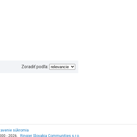
Zoradiť podľa:
tavenie súkromia
000 - 2026,
Ringier Slovakia Communities s.r.o.