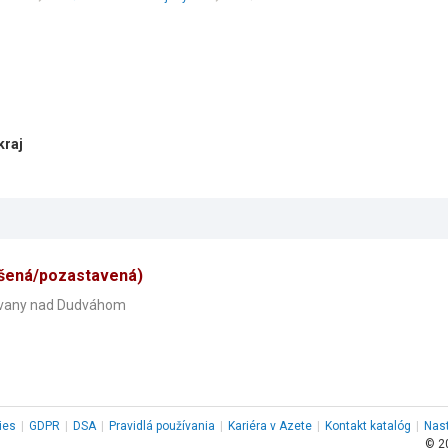
kraj
šená/pozastavená)
žovany nad Dudváhom
ies
|
GDPR
|
DSA
|
Pravidlá používania
|
Kariéra v Azete
|
Kontakt
katalóg
|
Nas
© 2