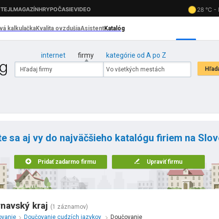
internet
firmy
kategórie od A po Z
te sa aj vy do najväčšieho katalógu firiem na Slo
Pridať zadarmo firmu
Upraviť firmu
navský kraj
(1 záznamov)
ovanie
Doučovanie cudzích jazykov
Doučovanie