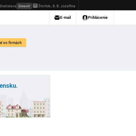
vensku.