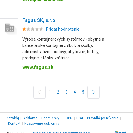
Fagus SK, s.r.o.
Pridať hodnotenie
Výroba kontajnerových systémov - obytné a
kancelárske kontajnery, školy a škôlky,
administratívne budovy, ubytovne, hotely,
predajne, stánky, vrátnice...
www.fagus.sk
1
2
3
4
5
Katalóg
|
Reklama
|
Podmienky
|
GDPR
|
DSA
|
Pravidlá používania
|
Kontakt
|
Nastavenie súkromia