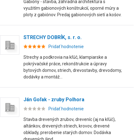
Gabióny - stavba, záhradná architektúra s
využitím gabionových konštrukcií, oporné múry a
ploty z gabiónov. Predaj gabionových sietí a košov.
STRECHY DOBRÍK, s. r. o.
Pridať hodnotenie
Strechy a podkrovia na kľúč, klampiarske a
pokrývačské práce, rekonštrukcie a úpravy
bytových domov, striech, drevostavby, drevodomy,
dodávky a montáž...
Ján Goľak - zruby Polhora
Pridať hodnotenie
Stavba drevených zrubov, dreveníc (aj na kľúč),
altánkov, drevených striech, krovov, drevené
obklady, prerobenie starých domov. Dodávka
drevených šind...