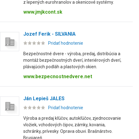
z lepených eurohranolov a okenicové systémy.
www.jmjkcont.sk
Jozef Ferik - SILVANIA
Pridať hodnotenie
Bezpečnostné dvere - výroba, predaj, distribúcia a
montáž bezpečnostných dverí, interiérových dverí,
plávajúcich podláh a plastových okien.
www.bezpecnostnedvere.net
Ján Lepieš JALES
Pridať hodnotenie
Výroba a predaj kľúčov, autokľúčov, zjednocovanie
vložiek, vchodových čipov, zámky, kovania,
schránky, prívesky. Oprava obuvi. Brašnárstvo.
Brusiareň ...