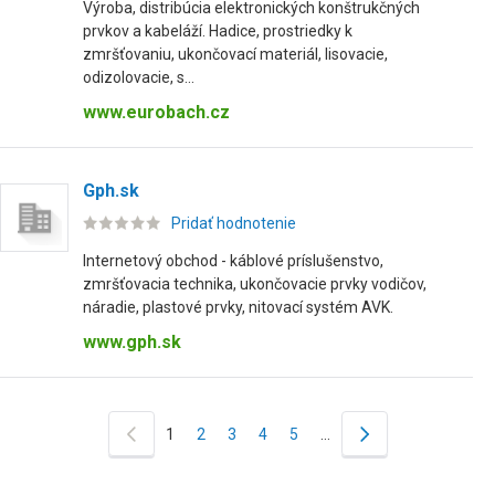
Výroba, distribúcia elektronických konštrukčných
prvkov a kabeláží. Hadice, prostriedky k
zmršťovaniu, ukončovací materiál, lisovacie,
odizolovacie, s...
www.eurobach.cz
Gph.sk
Pridať hodnotenie
Internetový obchod - káblové príslušenstvo,
zmršťovacia technika, ukončovacie prvky vodičov,
náradie, plastové prvky, nitovací systém AVK.
www.gph.sk
1
2
3
4
5
…