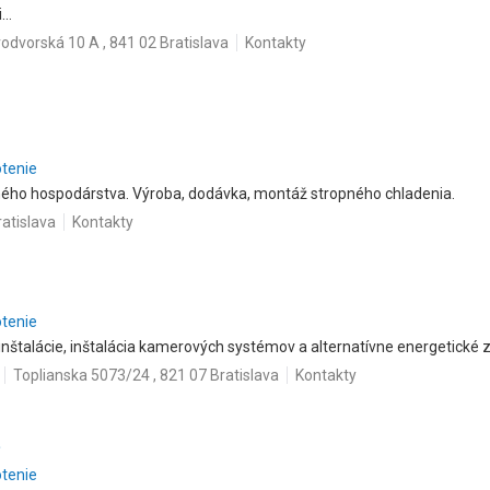
..
odvorská 10 A , 841 02 Bratislava
Kontakty
otenie
ného hospodárstva. Výroba, dodávka, montáž stropného chladenia.
ratislava
Kontakty
otenie
nštalácie, inštalácia kamerových systémov a alternatívne energetické z
Toplianska 5073/24 , 821 07 Bratislava
Kontakty
.
otenie