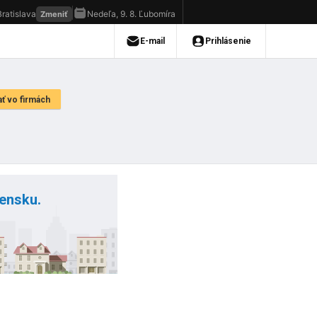
vensku.