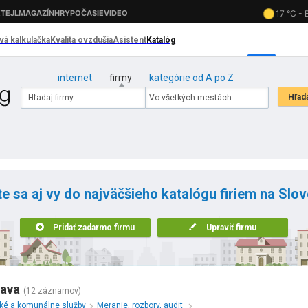
internet
firmy
kategórie od A po Z
te sa aj vy do najväčšieho katalógu firiem na Slo
Pridať zadarmo firmu
Upraviť firmu
lava
(12 záznamov)
cké a komunálne služby
Meranie, rozbory, audit