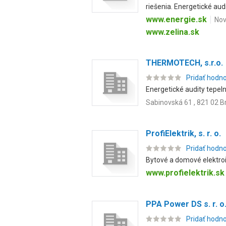
riešenia. Energetické audi.
www.energie.sk
Nov
www.zelina.sk
THERMOTECH, s.r.o.
Pridať hodn
Energetické audity tepel
Sabinovská 61 , 821 02 B
ProfiElektrik, s. r. o.
Pridať hodn
Bytové a domové elektroi
www.profielektrik.sk
PPA Power DS s. r. o
Pridať hodn