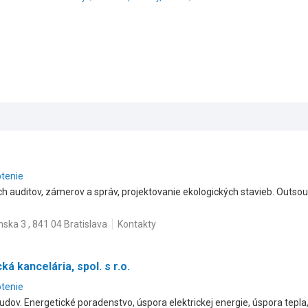
otenie
h auditov, zámerov a správ, projektovanie ekologických stavieb. Outsou
nska 3 , 841 04 Bratislava
Kontakty
á kancelária, spol. s r.o.
otenie
budov. Energetické poradenstvo, úspora elektrickej energie, úspora tepl