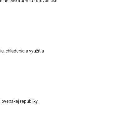
elné elektrárne a fotovoltické
a, chladenia a využitia
ovenskej republiky.