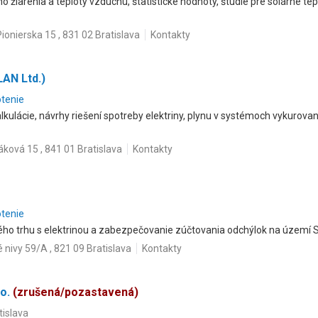
 žiarenia a teploty vzduchu, štatistické hodnoty, štúdie pre solárne tep
Pionierska 15 , 831 02 Bratislava
Kontakty
LAN Ltd.)
otenie
kulácie, návrhy riešení spotreby elektriny, plynu v systémoch vykurovani
áková 15 , 841 01 Bratislava
Kontakty
otenie
o trhu s elektrinou a zabezpečovanie zúčtovania odchýlok na území Sl
 nivy 59/A , 821 09 Bratislava
Kontakty
 o.
(zrušená/pozastavená)
tislava