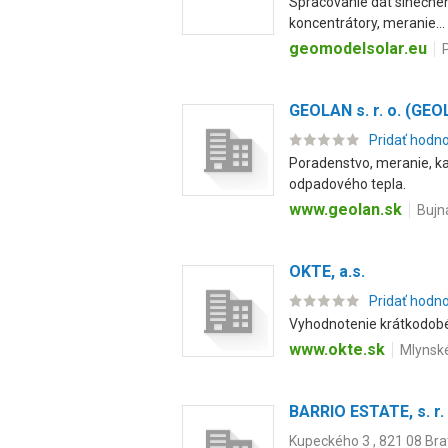
Spracovanie dát slnečného
koncentrátory, meranie...
geomodelsolar.eu
GEOLAN s. r. o. (GEO
Pridať hodn
Poradenstvo, meranie, kal
odpadového tepla.
www.geolan.sk
Bujn
OKTE, a.s.
Pridať hodn
Vyhodnotenie krátkodobéh
www.okte.sk
Mlynské
BARRIO ESTATE, s. r.
Kupeckého 3 , 821 08 Bra