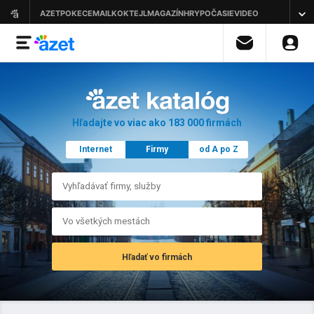
Hľadajte vo viac ako 183 000 firmách
Internet
Firmy
od A po Z