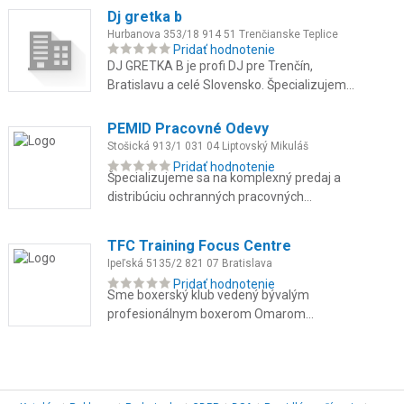
poradenstvo.
Dj gretka b
Hurbanova 353/18 914 51 Trenčianske Teplice
Pridať hodnotenie
DJ GRETKA B je profi DJ pre Trenčín,
Bratislavu a celé Slovensko. Špecializujem
sa na svadby, stužkové, oslavy a firemné
večierky. Som multižánrová DJ...
PEMID Pracovné Odevy
Stošická 913/1 031 04 Liptovský Mikuláš
Pridať hodnotenie
Špecializujeme sa na komplexný predaj a
distribúciu ochranných pracovných
prostriedkov, odolných pracovných odevov
pre náročné prevádzky, reflexné ode...
TFC Training Focus Centre
Ipeľská 5135/2 821 07 Bratislava
Pridať hodnotenie
Sme boxerský klub vedený bývalým
profesionálnym boxerom Omarom
Ahmadom, kde spájame skúsenosti z ringu
s individuálnym prístupom ku každému
členovi. T...