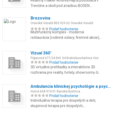
Realitný maklér Andrea Hajná pôsobiaca v
Trenčíne a okolí pod značkou BOSEN.
Sprostredkovanie predaja a prenájmu
nehnuteľností, poradenstvo a oceňov...
Brezovina
Oravské Veselé 803 029 62 Oravské Veselé
Pridať hodnotenie
Multifunkčný komplex - moderná
reštaurácia (rodinné oslavy, firemné akcie),
súkromné wellness, špičkové fitness,
ubytovanie v lone prírody.
Vizual 360°
Púpavová 677/34 841 04 Bratislava-Karlova Ves
Pridať hodnotenie
3D virtuálne prehliadky a interaktívne 3D
rozhrania pre reality, hotely, showroomy či
reštaurácie. Pôsobíme v Bratislave a širšom
okolí. Pomôžeme vám ...
Ambulancia klinickej psychológie a psychoterapie
Horná 65A 974 01 Banská Bystrica
Pridať hodnotenie
Individuálna terapia pre dospelých a deti,
skupinová terapia pre dospelých,
psychodiagnostika, krízová intervencia a