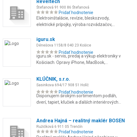
Reveltech
Štefanová 91 900 86 Štefanová
Pridať hodnotenie
Elektroinštalácie, revízie, bleskozvody,
elektrické prípojky, výroba rozvádzačov,
svietidlá, vstupné systémy, poruchy.
iguru.sk
Dénešova 1158/8 040 23 Košice
Pridať hodnotenie
iguru.sk - servis, predaj a výkup elektroniky v
Košiciach. Opravy iPhone, MacBook,
Samsung aj konzol na počkanie. Použité
zariadenia so zárukou až 24 ...
KLÚČNIK, s.r.o.
Sasinkova 694/17 908 51 Holíč
Pridať hodnotenie
Disponujem širokým sortimentom podláh,
dverí, tapiet, kľučiek a ďalších interiérových
doplnkov, tieniacej techniky ako sú žalúzie,
rolety, sieťky, von...
Andrea Hajná – realitný maklér BOSEN
Ružičková 6 911 05 Trenčín
Pridať hodnotenie